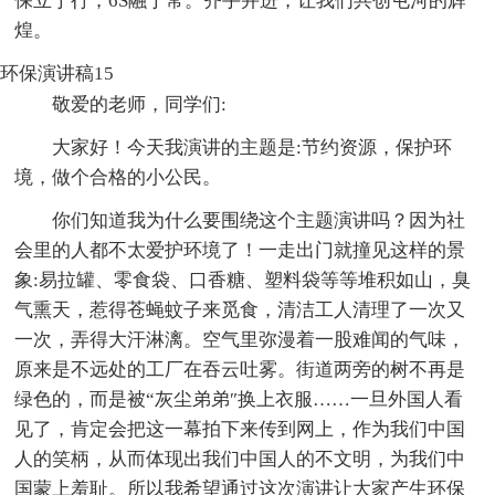
保立于行，6S融于常。齐手并进，让我们共创屯河的辉
煌。
环保演讲稿15
敬爱的老师，同学们:
大家好！今天我演讲的主题是:节约资源，保护环
境，做个合格的小公民。
你们知道我为什么要围绕这个主题演讲吗？因为社
会里的人都不太爱护环境了！一走出门就撞见这样的景
象:易拉罐、零食袋、口香糖、塑料袋等等堆积如山，臭
气熏天，惹得苍蝇蚊子来觅食，清洁工人清理了一次又
一次，弄得大汗淋漓。空气里弥漫着一股难闻的气味，
原来是不远处的工厂在吞云吐雾。街道两旁的树不再是
绿色的，而是被“灰尘弟弟″换上衣服……一旦外国人看
见了，肯定会把这一幕拍下来传到网上，作为我们中国
人的笑柄，从而体现出我们中国人的不文明，为我们中
国蒙上羞耻。所以我希望通过这次演讲让大家产生环保