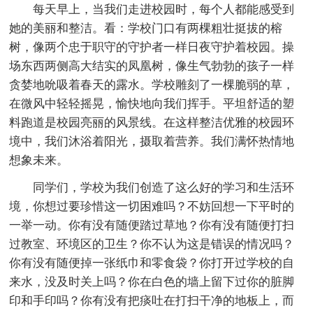
每天早上，当我们走进校园时，每个人都能感受到
她的美丽和整洁。看：学校门口有两棵粗壮挺拔的榕
树，像两个忠于职守的守护者一样日夜守护着校园。操
场东西两侧高大结实的凤凰树，像生气勃勃的孩子一样
贪婪地吮吸着春天的露水。学校雕刻了一棵脆弱的草，
在微风中轻轻摇晃，愉快地向我们挥手。平坦舒适的塑
料跑道是校园亮丽的风景线。在这样整洁优雅的校园环
境中，我们沐浴着阳光，摄取着营养。我们满怀热情地
想象未来。
同学们，学校为我们创造了这么好的学习和生活环
境，你想过要珍惜这一切困难吗？不妨回想一下平时的
一举一动。你有没有随便踏过草地？你有没有随便打扫
过教室、环境区的卫生？你不认为这是错误的情况吗？
你有没有随便掉一张纸巾和零食袋？你打开过学校的自
来水，没及时关上吗？你在白色的墙上留下过你的脏脚
印和手印吗？你有没有把痰吐在打扫干净的地板上，而