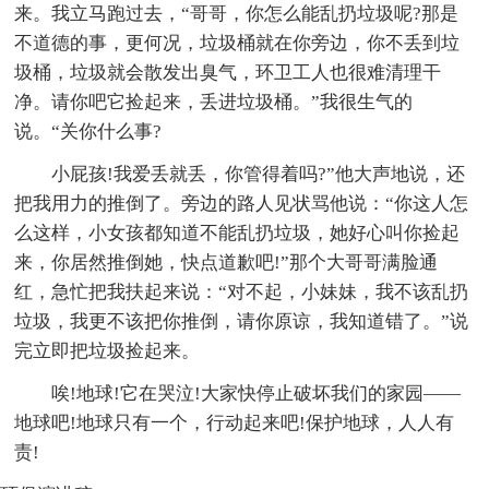
来。我立马跑过去，“哥哥，你怎么能乱扔垃圾呢?那是
不道德的事，更何况，垃圾桶就在你旁边，你不丢到垃
圾桶，垃圾就会散发出臭气，环卫工人也很难清理干
净。请你吧它捡起来，丢进垃圾桶。”我很生气的
说。“关你什么事?
小屁孩!我爱丢就丢，你管得着吗?”他大声地说，还
把我用力的推倒了。旁边的路人见状骂他说：“你这人怎
么这样，小女孩都知道不能乱扔垃圾，她好心叫你捡起
来，你居然推倒她，快点道歉吧!”那个大哥哥满脸通
红，急忙把我扶起来说：“对不起，小妹妹，我不该乱扔
垃圾，我更不该把你推倒，请你原谅，我知道错了。”说
完立即把垃圾捡起来。
唉!地球!它在哭泣!大家快停止破坏我们的家园——
地球吧!地球只有一个，行动起来吧!保护地球，人人有
责!