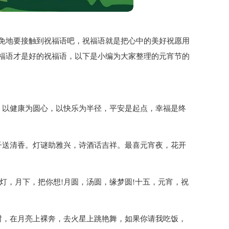
免地要接触到祝福语吧，祝福语就是把心中的美好祝愿用
福语才是好的祝福语，以下是小编为大家整理的元宵节的
，以健康为圆心，以快乐为半径，平安是起点，幸福是终
子送清香。灯谜助雅兴，诗酒话吉祥。最喜元宵夜，花开
花灯，月下，把你想!月圆，汤圆，缘梦圆!十五，元宵，祝
树，在月亮上裸奔，去火星上跳艳舞，如果你请我吃饭，