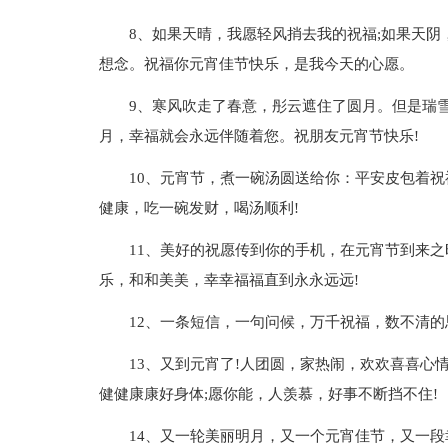
8、如果天晴，我愿轻风捎去我的祝福;如果天阴
想念。祝福你元宵佳节快乐，是我今天的心愿。
9、寒风吹走了春意，彤云遮住了圆月。但是瑞雪
月，幸福就会永远伴随着您。祝朋友元宵节快乐!
10、元宵节，煮一碗汤圆送给你：平安皮包着
健康，吃一碗发财，喝汤顺利!
11、美好的祝愿传到你的手机，在元宵节到来
乐，和和美美，幸幸福福直到永永远远!
12、一条短信，一句问候，万千祝福，数不清的
13、又到元宵了!人团圆，家热闹，欢欢喜喜心
健健康康好身体;愿你能，人羡慕，好事不断挡不住!
14、又一轮美丽明月，又一个元宵佳节，又一