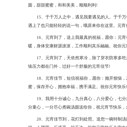
圆，甜甜蜜蜜，和和美美，顺顺利利!
15、于千万人之中，遇见我要遇见的人。于千
遇上了也只能轻轻的说一句，哦原来你在这里。元宵
16、元宵到了，送上我最真的祝福，愿你：元
暖，身体安康财源滚滚，工作顺利其乐融融。祝你元
17、元宵到了，天依然寒冷，除了穿衣防寒多
恼压力都在门外，过好一个舒服的元宵佳节!
18、元宵佳节，短信祝福你，愿你：抛开烦恼
蜜，保存开心，拥抱幸福，携手满足。祝你元宵快乐
19、我用十分诚心，九分真心，八分爱心，七
分童心，一分尽心煮碗汤圆送给你，祝元宵节快乐，
20、元宵佳节到，花灯到处照。送您一碗特制