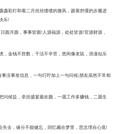
一盏盏彩灯和着二月丝丝缕缕的微风，踱着舒缓的步履进
快乐!
!日圆月圆，事事皆圆!人源福源，处处皆源!官源财源，
如虎，金钱不胜数，干活不辛苦，悠闲像老鼠，浪漫似乐
;有事没事发信息，一句叮咛加上一句问候;朋友虽然不常相
一把问候盐，牵挂盛宴最欢颜，一愿工作多赚钱，二愿生
会失去，缘分不能健忘，回忆藏在梦里，思念埋在心底!