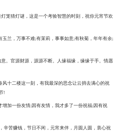
挂灯笼猜灯谜，这是一个考验智慧的时刻，祝你元宵节欢
有玉兰，万事不难;有茉莉，事事如意;有秋菊，年年有余;
如意。官源财源，源源不断。人缘福缘，缘缘于手。情愿
醉春风十二楼这一刻，有我最深的思念让云捎去满心的祝
节!
才增加一份友情;因有友情，我才多了一份祝福;因有祝
班，辛苦赚钱，节日不闲，元宵来伴，月圆人圆，衷心祝