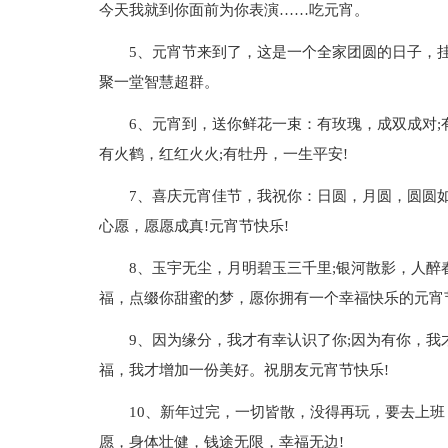
今天我就到你面前为你表演……吃元宵。
5、元宵节来到了，这是一个全家团圆的日子，
聚一堂智慧超群。
6、元宵到，送你鲜花一束：有玫瑰，成双成对;
有火鹤，红红火火;有牡丹，一生平安!
7、喜庆元宵佳节，我祝你：日圆，月圆，圆圆
心愿，愿愿成真!元宵节快乐!
8、玉宇无尘，月明碧玉三千里;银河散影，人
福，点缀你甜蜜的梦，愿你拥有一个幸福快乐的元宵
9、因为缘分，我才有幸认识了你;因为有你，我
福，我才增加一份美好。祝朋友元宵节快乐!
10、新年过完，一切皆散，没得再玩，要去上
愿，身体壮健，钱途无限，幸福无边!