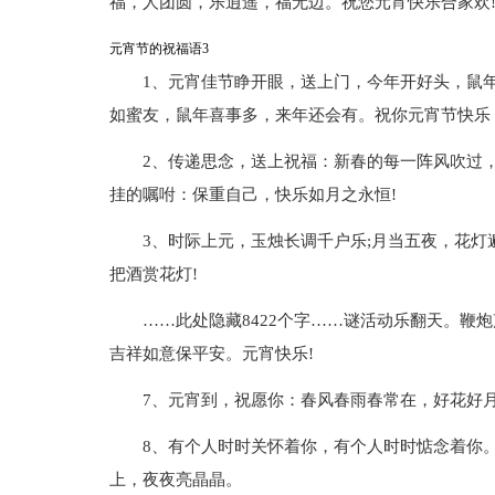
福，人团圆，乐逍遥，福无边。祝您元宵快乐合家欢
元宵节的祝福语3
1、元宵佳节睁开眼，送上门，今年开好头，鼠
如蜜友，鼠年喜事多，来年还会有。祝你元宵节快乐
2、传递思念，送上祝福：新春的每一阵风吹过
挂的嘱咐：保重自己，快乐如月之永恒!
3、时际上元，玉烛长调千户乐;月当五夜，花灯
把酒赏花灯!
……此处隐藏8422个字……谜活动乐翻天。鞭
吉祥如意保平安。元宵快乐!
7、元宵到，祝愿你：春风春雨春常在，好花好月
8、有个人时时关怀着你，有个人时时惦念着你
上，夜夜亮晶晶。