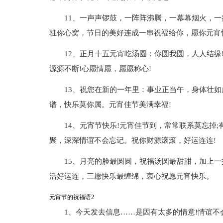
11、一声声锣鼓，一阵阵沸腾，一幕幕烟火，
驻你心窝，节日的美好连成一串祝福给你，愿你元宵
12、正月十五元宵吃汤圆：你圆我圆，人人结缘
源源不断!心愿情愿，愿愿称心!
13、祝您在新的一年里：事业正当午，身体壮
谱，快乐莫你属。元宵佳节美满幸福!
14、元宵节快乐!元宵佳节到，常常联系莫忘掉
聚，深深情谊不会忘记。祝你财源滚滚，好运连连!
15、月亮的脸最圆圆，祝福汤圆最甜甜，加上
活好运连，三愿快乐最缠绵，衷心祝愿元宵快乐。
元宵节的祝福语2
1、今天发去信息……是因有太多的情意!情谊不