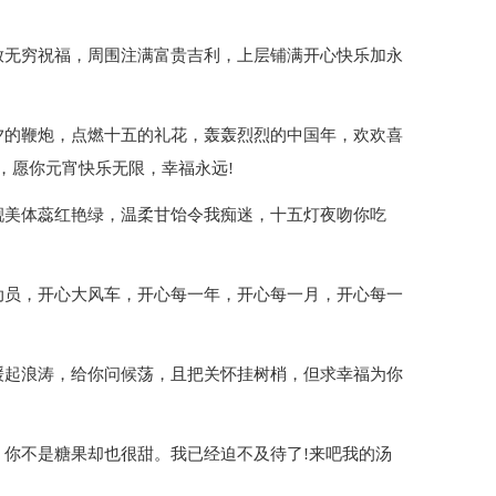
放无穷祝福，周围注满富贵吉利，上层铺满开心快乐加永
夕的鞭炮，点燃十五的礼花，轰轰烈烈的中国年，欢欢喜
，愿你元宵快乐无限，幸福永远!
靓美体蕊红艳绿，温柔甘饴令我痴迷，十五灯夜吻你吃
动员，开心大风车，开心每一年，开心每一月，开心每一
缓起浪涛，给你问候荡，且把关怀挂树梢，但求幸福为你
。你不是糖果却也很甜。我已经迫不及待了!来吧我的汤