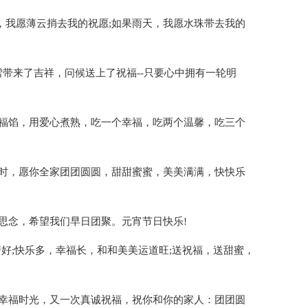
，我愿薄云捎去我的祝愿;如果雨天，我愿水珠带去我的
带来了吉祥，问候送上了祝福--只要心中拥有一轮明
祝福馅，用爱心煮熟，吃一个幸福，吃两个温馨，吃三个
之时，愿你全家团团圆圆，甜甜蜜蜜，美美满满，快快乐
思念，希望我们早日团聚。元宵节日快乐!
情好;快乐多，幸福长，和和美美运道旺;送祝福，送甜蜜，
段幸福时光，又一次真诚祝福，祝你和你的家人：团团圆