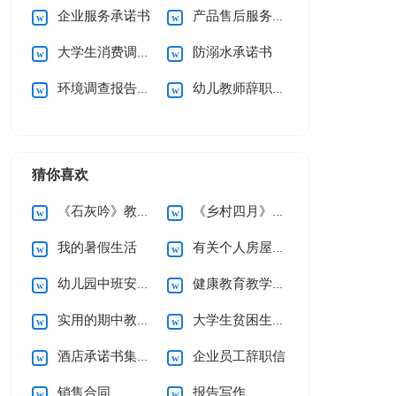
企业服务承诺书
产品售后服务承诺书(15篇)
大学生消费调查报告
防溺水承诺书
环境调查报告(集合15篇)
幼儿教师辞职信15篇
猜你喜欢
《石灰吟》教案5篇
《乡村四月》说课稿
我的暑假生活
有关个人房屋租赁合同范文10篇
幼儿园中班安全工作计划
健康教育教学计划
实用的期中教学总结3篇
大学生贫困生助学金申请书
酒店承诺书集锦六篇
企业员工辞职信
销售合同
报告写作