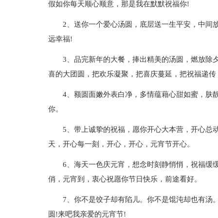
假如你每天顺心顺意，那是我在默默祝福你!
2、送你一个爱心汤圆，底层送一生平安，中间
远幸福!
3、品完新年的大餐，捧出精美的汤圆，燃放除
喜的大团圆，把欢乐凝聚，把喜庆蔓延，把祝福递传
4、额圆面嫩外表白净，多情蕴藉心甜如蜜，肤
你。
5、带上诚挚的祝福，愿你开心大本营，开心总
天，开心每一刻，开心，开心，元宵节开心。
6、海天一色庆元宵，想念时刻静悄悄，祝福缓
俏，元宵到，衷心祝愿你节日快乐，前途看好。
7、你不是饺子却有陷儿。你不是馄沌却也有汤
圆!来吧我亲爱的元宵节!