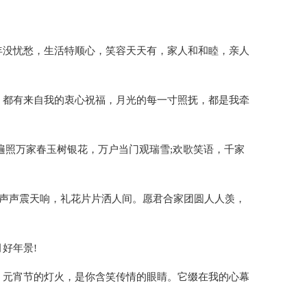
!
年没忧愁，生活特顺心，笑容天天有，家人和和睦，亲人
，都有来自我的衷心祝福，月光的每一寸照抚，都是我牵
遍照万家春玉树银花，万户当门观瑞雪;欢歌笑语，千家
炮声声震天响，礼花片片洒人间。愿君合家团圆人人羡，
好年景!
。元宵节的灯火，是你含笑传情的眼睛。它缀在我的心幕