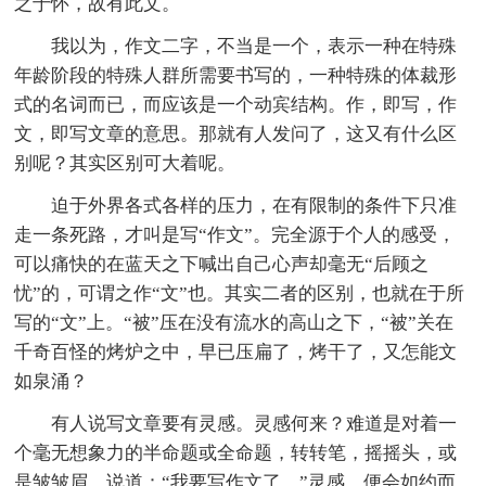
之于怀，故有此文。
我以为，作文二字，不当是一个，表示一种在特殊
年龄阶段的特殊人群所需要书写的，一种特殊的体裁形
式的名词而已，而应该是一个动宾结构。作，即写，作
文，即写文章的意思。那就有人发问了，这又有什么区
别呢？其实区别可大着呢。
迫于外界各式各样的压力，在有限制的条件下只准
走一条死路，才叫是写“作文”。完全源于个人的感受，
可以痛快的在蓝天之下喊出自己心声却毫无“后顾之
忧”的，可谓之作“文”也。其实二者的区别，也就在于所
写的“文”上。“被”压在没有流水的高山之下，“被”关在
千奇百怪的烤炉之中，早已压扁了，烤干了，又怎能文
如泉涌？
有人说写文章要有灵感。灵感何来？难道是对着一
个毫无想象力的半命题或全命题，转转笔，摇摇头，或
是皱皱眉，说道：“我要写作文了。”灵感，便会如约而