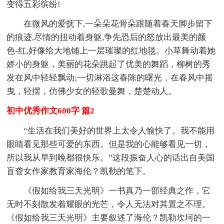
变得五彩缤纷!
在微风的爱抚下,一朵朵花骨朵跟随着春天脚步留下
的痕迹,尽情的扭动着身躯,争先恐后的怒放出最美的颜
色-红,好像给大地铺上一层璀璨的红地毯。小草舞动着她
娇小的身躯，美丽的花朵跳起了优美的舞蹈，柳树的秀
发在风中轻轻飘动;一切淋浴这春陈的曙光，在春风中摇
曳，轻摆，仿佛少女的轻歌曼舞，楚楚动人。
初中优秀作文600字 篇2
“生活在我们美好的世界上太令人愉快了。我不能用
眼睛看见那些可爱的东西。但是我的心能够看见一切，
所以我从早到晚都很快乐。”这段振奋人心的话出自美国
盲聋女作家教育家海伦？凯勒的笔下。
《假如给我三天光明》一书真乃一部经典之作，它
无时不刻散发着耀眼的光芒，令人无法对其置之不理。
《假如给我三天光明》主要叙述了海伦？凯勒坎坷的一