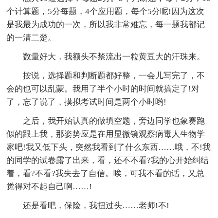
个计算题，5分每题，4个应用题，每个5分呢!因为这次
是我最为成功的一次，所以我非常难忘，每一题我都记
的一清二楚。
数量好大，我额头不禁流出一粒黄豆大的汗珠来。
按说，选择题和判断题都好整，一会儿写完了，不
会的也可以乱蒙。我用了半个小时的时间就搞定了!对
了，忘了说了，摸拟考试时间是两个小时哟!
之后，我开始认真的做填空题，旁边同学也象赛跑
似的跟上我，那姿势应是在用显微镜观察病毒人生物学
家吧!我又低下头，突然我看到了什么东西……哦，不!我
的同学的试卷露了出来，看，还不不看?我的心开始纠结
着，看?不看?我失去了自信。唉，可我不看的话，又总
觉得对不起自己啊……!
还是看吧，保险，我扭过头……老师!不!