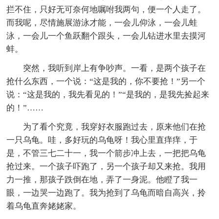
拦不住，只好无可奈何地嘱咐我两句，便一个人走了。
而我呢，尽情施展游泳才能，一会儿仰泳，一会儿蛙
泳，一会儿一个鱼跃翻个跟头，一会儿钻进水里去摸河
蚌。
突然，我听到岸上有争吵声。一看，是两个孩子在
抢什么东西，一个说：“这是我的，你不要抢！”另一个
说：“这是我的，我先看见的！”“是我的，是我先捡起来
的！”……
为了看个究竟，我穿好衣服跑过去，原来他们在抢
一只乌龟。哇，多好玩的乌龟呀！我心里直痒痒，于
是，不管三七二十一，我一个箭步冲上去，一把把乌龟
抢过来。一个孩子吓跑了，另一个孩子却又来抢。我用
力一推，那孩子跌倒在地，弄了一身泥。他瞪了我一
眼，一边哭一边跑了。我为抢到了乌龟而暗自高兴，拎
着乌龟直奔姥姥家。