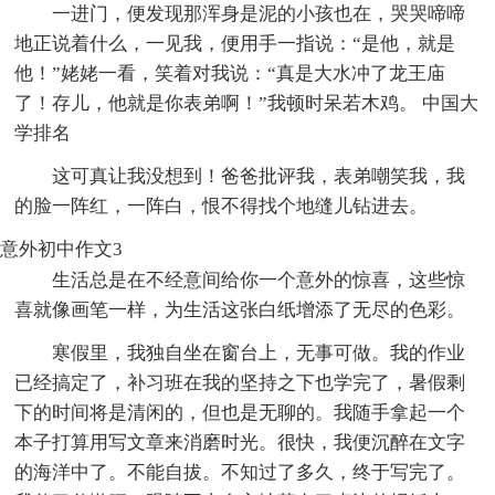
一进门，便发现那浑身是泥的小孩也在，哭哭啼啼
地正说着什么，一见我，便用手一指说：“是他，就是
他！”姥姥一看，笑着对我说：“真是大水冲了龙王庙
了！存儿，他就是你表弟啊！”我顿时呆若木鸡。 中国大
学排名
这可真让我没想到！爸爸批评我，表弟嘲笑我，我
的脸一阵红，一阵白，恨不得找个地缝儿钻进去。
意外初中作文3
生活总是在不经意间给你一个意外的惊喜，这些惊
喜就像画笔一样，为生活这张白纸增添了无尽的色彩。
寒假里，我独自坐在窗台上，无事可做。我的作业
已经搞定了，补习班在我的坚持之下也学完了，暑假剩
下的时间将是清闲的，但也是无聊的。我随手拿起一个
本子打算用写文章来消磨时光。很快，我便沉醉在文字
的海洋中了。不能自拔。不知过了多久，终于写完了。