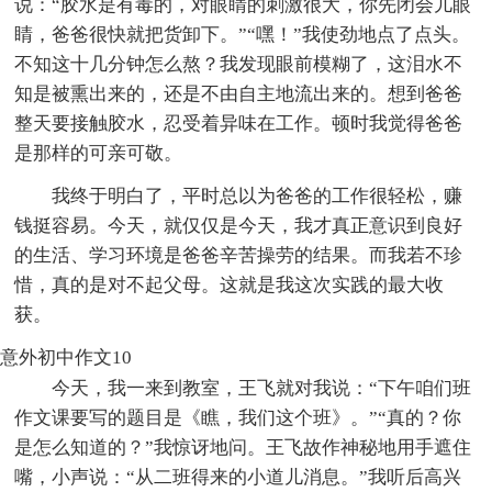
说：“胶水是有毒的，对眼睛的刺激很大，你先闭会儿眼
睛，爸爸很快就把货卸下。”“嘿！”我使劲地点了点头。
不知这十几分钟怎么熬？我发现眼前模糊了，这泪水不
知是被熏出来的，还是不由自主地流出来的。想到爸爸
整天要接触胶水，忍受着异味在工作。顿时我觉得爸爸
是那样的可亲可敬。
我终于明白了，平时总以为爸爸的工作很轻松，赚
钱挺容易。今天，就仅仅是今天，我才真正意识到良好
的生活、学习环境是爸爸辛苦操劳的结果。而我若不珍
惜，真的是对不起父母。这就是我这次实践的最大收
获。
意外初中作文10
今天，我一来到教室，王飞就对我说：“下午咱们班
作文课要写的题目是《瞧，我们这个班》。”“真的？你
是怎么知道的？”我惊讶地问。王飞故作神秘地用手遮住
嘴，小声说：“从二班得来的小道儿消息。”我听后高兴