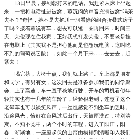
13日早晨，接到蓉打来的电话。我赶紧从床上坐起
来，一把将电话扯进被窝，蓉沉闷的声音充满被窝“喝茶
去不？”奇怪，她不是去抱川一洞看徐的组合折叠式房子
了吗？接着蓉说有车，想去可以逛一圈再回来，时间三
天。荣俊现在住我家，正好我想打发荣俊，不要老是挂
在电脑上（其实我不是担心他而是也想玩电脑，这叫吃
不到的葡萄说它酸），如此一个月下来……去去去，赶
紧去！
喝完茶，大概十点，我们就上路了。车上都是朋友
和同学，有男有女，这次回去是准备参加我们的同学聚
会。上了高速，车一直平稳地行驶，开车的司机看似年
轻其实也有十几年的车龄了，经验很老到，连惠子这个
老晕车也可以谈笑风声，一丝也感觉不到坐车的乏味。
沿途风光，恰好在台风过后出行，天被雨洗过，特别清
爽。不知不觉中，两个小时的车程，进入了阳江，阳
春，渐渐地，一座座起伏的山峦由模糊到清晰印入我们