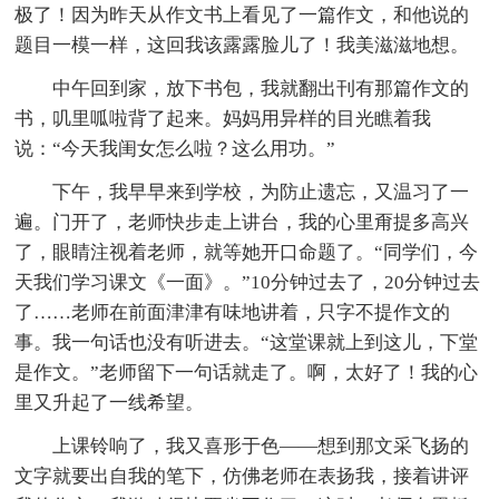
极了！因为昨天从作文书上看见了一篇作文，和他说的
题目一模一样，这回我该露露脸儿了！我美滋滋地想。
中午回到家，放下书包，我就翻出刊有那篇作文的
书，叽里呱啦背了起来。妈妈用异样的目光瞧着我
说：“今天我闺女怎么啦？这么用功。”
下午，我早早来到学校，为防止遗忘，又温习了一
遍。门开了，老师快步走上讲台，我的心里甭提多高兴
了，眼睛注视着老师，就等她开口命题了。“同学们，今
天我们学习课文《一面》。”10分钟过去了，20分钟过去
了……老师在前面津津有味地讲着，只字不提作文的
事。我一句话也没有听进去。“这堂课就上到这儿，下堂
是作文。”老师留下一句话就走了。啊，太好了！我的心
里又升起了一线希望。
上课铃响了，我又喜形于色——想到那文采飞扬的
文字就要出自我的笔下，仿佛老师在表扬我，接着讲评