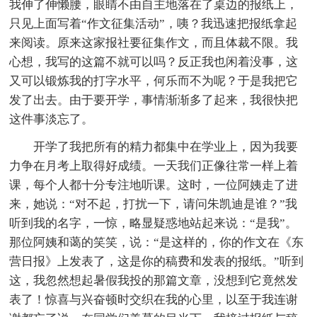
我伸了伸懒腰，眼睛不由自主地落在了桌边的报纸上，
只见上面写着“作文征集活动”，咦？我迅速把报纸拿起
来阅读。原来这家报社要征集作文，而且体裁不限。我
心想，我写的这篇不就可以吗？反正我也闲着没事，这
又可以锻炼我的打字水平，何乐而不为呢？于是我把它
发了出去。由于要开学，事情渐渐多了起来，我很快把
这件事淡忘了。
开学了我把所有的精力都集中在学业上，因为我要
力争在月考上取得好成绩。一天我们正像往常一样上着
课，每个人都十分专注地听课。这时，一位阿姨走了进
来，她说：“对不起，打扰一下，请问朱凯迪是谁？”我
听到我的名字，一惊，略显疑惑地站起来说：“是我”。
那位阿姨和蔼的笑笑，说：“是这样的，你的作文在《东
营日报》上发表了，这是你的稿费和发表的报纸。”听到
这，我忽然想起暑假我投的那篇文章，没想到它竟然发
表了！惊喜与兴奋顿时交织在我的心里，以至于我连谢