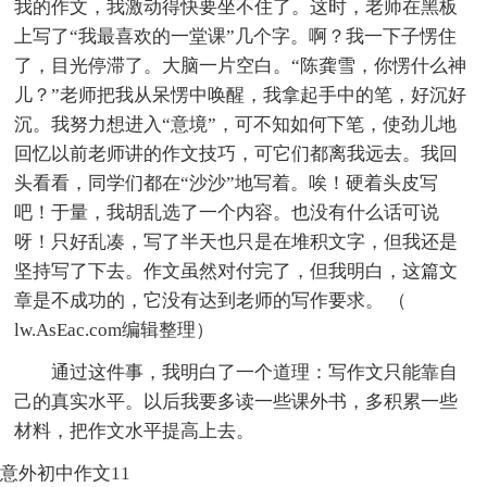
我的作文，我激动得快要坐不住了。这时，老师在黑板
上写了“我最喜欢的一堂课”几个字。啊？我一下子愣住
了，目光停滞了。大脑一片空白。“陈龚雪，你愣什么神
儿？”老师把我从呆愣中唤醒，我拿起手中的笔，好沉好
沉。我努力想进入“意境”，可不知如何下笔，使劲儿地
回忆以前老师讲的作文技巧，可它们都离我远去。我回
头看看，同学们都在“沙沙”地写着。唉！硬着头皮写
吧！于量，我胡乱选了一个内容。也没有什么话可说
呀！只好乱凑，写了半天也只是在堆积文字，但我还是
坚持写了下去。作文虽然对付完了，但我明白，这篇文
章是不成功的，它没有达到老师的写作要求。 （
lw.AsEac.com编辑整理）
通过这件事，我明白了一个道理：写作文只能靠自
己的真实水平。以后我要多读一些课外书，多积累一些
材料，把作文水平提高上去。
意外初中作文11