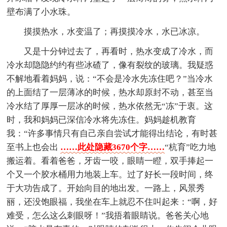
壁布满了小水珠。
摸摸热水，水变温了；再摸摸冷水，水已冰凉。
又是十分钟过去了，再看时，热水变成了冷水，而
冷水却隐隐约约有些冰碴了，像有裂纹的玻璃。我疑惑
不解地看着妈妈，说：“不会是冷水先冻住吧？”当冷水
的上面结了一层薄冰的时候，热水却原封不动，甚至当
冷水结了厚厚一层冰的时候，热水依然无“冻”于衷。这
时，我和妈妈已深信冷水将先冻住。妈妈趁机教育
我：“许多事情只有自己亲自尝试才能得出结论，有时甚
至书上也会出
……此处隐藏3670个字……
“杭育”吃力地
搬运着。看着爸爸，牙齿一咬，眼睛一瞪，双手捧起一
个又一个胶水桶用力地装上车。过了好长一段时间，终
于大功告成了。开始向目的地出发。一路上，风景秀
丽，还没饱眼福，我坐在车上就忍不住叫起来：“啊，好
难受，怎么这么刺眼呀！”我捂着眼睛说。爸爸关心地