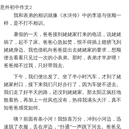
意外初中作文2
我和表弟的相识就像《水浒传》中的李逵与张顺一
样，是不打不相识。
暑假的一天，爸爸接到姥姥家打来的电话，说姥姥
病了，起不了床。爸爸心急如焚，恨不得插上翅膀飞到
姥姥身边。我也借机向爸爸提出去姥姥家的要求，想顺
便去看看只见过一次的小表弟。那时，表弟才半岁哩！
爸爸拗不过我，只好带我去。
下午，我们便出发了。坐了半小时汽车，才到了姥
姥家村口，接下来我们只好步行了，因为车驶不进去。
我们走了好半天的路，还没到姥姥家。那太阳正疯狂地
散着热，再加上一丝风也没有，热得我满头大汗，真不
知爸爸感觉如何。
咦？前面有条小河！我惊喜万分，冲到小河边，迅
速脱了衣服，丢在岸边，“扑通”一声跳下河去。爸爸见