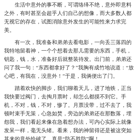
生活中意外的事不断，可谓络绎不绝，意外即意料
之外，有时甚至会超乎人们自己的想像，而大多数人都
无视它的存在，试图消除意外发生的可能性来力求完
美。
有一次，我准备和弟弟去看电影，一向丢三落四的
我特地留着神，一个个想着去那儿需要的东西，手机，
钥匙，钱，水，准备好后就整装待发。出门前，弟弟还
问了我一句：“东西都拿好了？”我胸有成竹地说道：“放
心吧，有我在，没意外！”于是，我俩便出了门。
踏着欢快的脚步，我们聊着天儿，进了地铁，正当
我快要过阀门，去掏月票时，却怎么都摸不到它。手
机，不对，钱，不对，惨了。月票没带，过不去了，我
顿时束手无策，心急如焚，旁边的弟弟还在那数落，埋
怨我，我们看起来像在急着想办法，可内心实际上就像
发呆一样，毫无头绪。看来，我的神留得还是被这突如
其来的意外给破了。真是“防不胜防”啊！