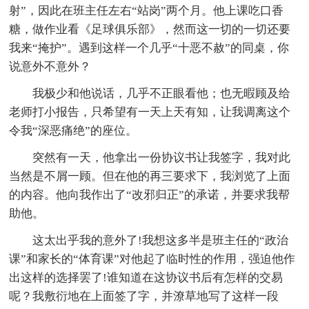
射”，因此在班主任左右“站岗”两个月。他上课吃口香
糖，做作业看《足球俱乐部》，然而这一切的一切还要
我来“掩护”。遇到这样一个几乎“十恶不赦”的同桌，你
说意外不意外？
我极少和他说话，几乎不正眼看他；也无暇顾及给
老师打小报告，只希望有一天上天有知，让我调离这个
令我“深恶痛绝”的座位。
突然有一天，他拿出一份协议书让我签字，我对此
当然是不屑一顾。但在他的再三要求下，我浏览了上面
的内容。他向我作出了“改邪归正”的承诺，并要求我帮
助他。
这太出乎我的意外了!我想这多半是班主任的“政治
课”和家长的“体育课”对他起了临时性的作用，强迫他作
出这样的选择罢了!谁知道在这协议书后有怎样的交易
呢？我敷衍地在上面签了字，并潦草地写了这样一段