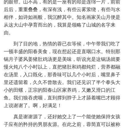
的眼帘。山不高，有的是一座有的却是连绵一片，前前
后后，重重叠叠，有深有浅，有些云雾萦绕，有些与水
相伴，如诗如画般，我沉醉其中。知名画家关山月便是
从这大山中孕育而出的，我算是领略了山城的名字来
由。
到了目的地，热情的蓉已在等候，中午带我们吃了
一顿丰盛的阳春美食，现在想起还是直咽口水。特别那
锅月子婆风姜猪肚鸡汤更是美味，听说光是这锅汤就要
慢火炖八个小时以上，直把猪肚和鸡都炖烂，营养都融
在汤里，入口既化，那香味可以几个小时后，嘴里鼻子
里还遗留着，久久不曾散去。我们还见识了半个拳头大
小的田螺，正宗的阳春山区家养鸡，又嫩又滑口的江
鱼。我们狼吞虎咽，直到撑到脖子上才舔着嘴巴才顾得
上说谢谢了。啊，好满足！
真是谢谢源了，还好她交上了一个能使她保持女孩
子应有的矜持的男朋友源。在此之前，蓉简直可以被称