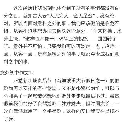
这次经历让我深刻地体会到了所有的事情都没有百
分之百。就如古人云“人无完人，金无足金”，没有绝
对。所以当面对意料之外的事，我们应该做的是临危不
惧，从容不迫地想办法去解决这些意外，“车来将挡，水
来土淹。”这样也不像一口热锅上的蚂蚁——团团转了
吧。意外并不可怕，只要我们可以再淡定一点，冷静一
点，从容一点，所有意料之外的事，就都会变成我们意
料之中的事。
意外初中作文12
正愁新加坡食品节（新加坡重大节假日之一）的假
期如何才安排的有些意思，又不是很紧张匆忙，可以与
蓉和惠子一起悠哉悠哉地到野外走走就最后不过。虽然
假前我们约好了自驾游叫上妹妹妹夫，但时间太长，一
次自驾游就用了一个半星期，这样的安排我实在是脱不
了身。