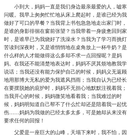
小到大，妈妈一直是我们身边最亲最爱的人，嘘寒
问暖。我早上匆匆忙忙地从床上爬起时，是谁已经为我
做好了可口的早餐？当我背上书包急急地走出家门时，
是谁的身影徘徊在窗前张望？当我带着一身疲惫回到家
时，是谁早已为我烧好了洗澡水？当我为了学习而挑灯
苦读到深夜时，又是谁悄悄地在桌角放上一杯牛奶？是
什么样的人才能做得这么多却不求一点回报呢？是妈
妈。在我还不能清楚地表达时，妈妈不厌其烦地教我学
说话；当我还没有能力保护自己的时候，妈妈义无返顾
地用那博大无私的爱为我遮风挡雨；当我自认为已经长
在要摆脱她的庇护时，妈妈不无担心地默默注视着我；
当我开心的时候，妈妈微笑地看着我；当我难过的时
候，妈妈明知道自己帮不了什么忙却还是陪着我一起忧
伤……妈妈为我做的已经太多太多，可是她却从来没有
要求任何的回报！
父爱是一座巨大的山峰，天塌下来时，我不怕，因