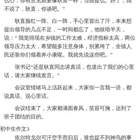
么心，你有意见就要像耿直一样，当面提么。好了，我
不说了，耿直，你谈吧。”
耿直脸红一阵、白一阵，手心里冒出了汗，本来想
提出领导的几点不足，一时间都忘了，他吱唔半天，
说：“ 我觉得现在乡镇的工作太难，经济指标太高，两位
领导压力太大，希望能多注意身体，别累垮了，全镇人
民还靠你们领着奔小康呢。我就先说这些吧。”
张书记“还是耿直同志讲真话，也道出了我们的心里
话，请大家继续发言。”
会议室情绪马上活跃起来，大家你一言我一语，都
说真话、说心里话。
会议结束了，大家都满面春风，笑容可掬，达到了
班子团结的目的。
初中生作文3
依尔特戈尔可汗空手而归后，谁也捉不到神鸟的事