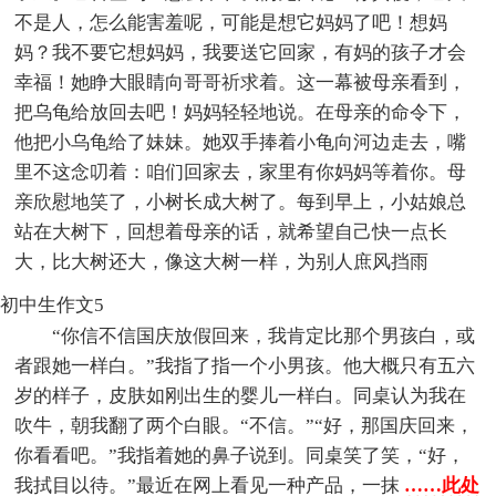
不是人，怎么能害羞呢，可能是想它妈妈了吧！想妈
妈？我不要它想妈妈，我要送它回家，有妈的孩子才会
幸福！她睁大眼睛向哥哥祈求着。这一幕被母亲看到，
把乌龟给放回去吧！妈妈轻轻地说。在母亲的命令下，
他把小乌龟给了妹妹。她双手捧着小龟向河边走去，嘴
里不这念叨着：咱们回家去，家里有你妈妈等着你。母
亲欣慰地笑了，小树长成大树了。每到早上，小姑娘总
站在大树下，回想着母亲的话，就希望自己快一点长
大，比大树还大，像这大树一样，为别人庶风挡雨
初中生作文5
“你信不信国庆放假回来，我肯定比那个男孩白，或
者跟她一样白。”我指了指一个小男孩。他大概只有五六
岁的样子，皮肤如刚出生的婴儿一样白。同桌认为我在
吹牛，朝我翻了两个白眼。“不信。”“好，那国庆回来，
你看看吧。”我指着她的鼻子说到。同桌笑了笑，“好，
我拭目以待。”最近在网上看见一种产品，一抹
……此处