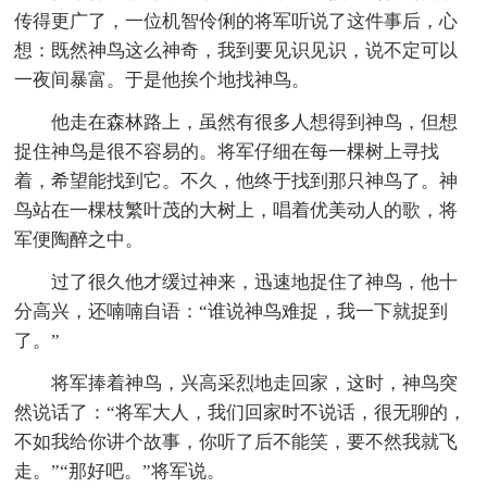
传得更广了，一位机智伶俐的将军听说了这件事后，心
想：既然神鸟这么神奇，我到要见识见识，说不定可以
一夜间暴富。于是他挨个地找神鸟。
他走在森林路上，虽然有很多人想得到神鸟，但想
捉住神鸟是很不容易的。将军仔细在每一棵树上寻找
着，希望能找到它。不久，他终于找到那只神鸟了。神
鸟站在一棵枝繁叶茂的大树上，唱着优美动人的歌，将
军便陶醉之中。
过了很久他才缓过神来，迅速地捉住了神鸟，他十
分高兴，还喃喃自语：“谁说神鸟难捉，我一下就捉到
了。”
将军捧着神鸟，兴高采烈地走回家，这时，神鸟突
然说话了：“将军大人，我们回家时不说话，很无聊的，
不如我给你讲个故事，你听了后不能笑，要不然我就飞
走。”“那好吧。”将军说。