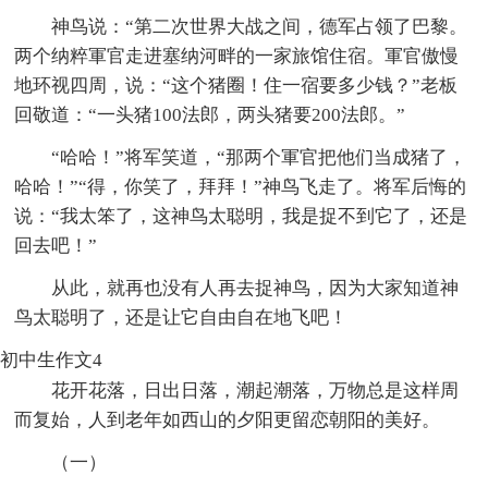
神鸟说：“第二次世界大战之间，德军占领了巴黎。
两个纳粹軍官走进塞纳河畔的一家旅馆住宿。軍官傲慢
地环视四周，说：“这个猪圈！住一宿要多少钱？”老板
回敬道：“一头猪100法郎，两头猪要200法郎。”
“哈哈！”将军笑道，“那两个軍官把他们当成猪了，
哈哈！”“得，你笑了，拜拜！”神鸟飞走了。将军后悔的
说：“我太笨了，这神鸟太聪明，我是捉不到它了，还是
回去吧！”
从此，就再也没有人再去捉神鸟，因为大家知道神
鸟太聪明了，还是让它自由自在地飞吧！
初中生作文4
花开花落，日出日落，潮起潮落，万物总是这样周
而复始，人到老年如西山的夕阳更留恋朝阳的美好。
（一）