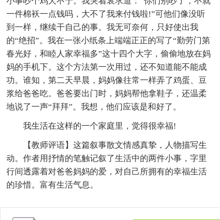
小事吵个鸡犬不宁。我哭着哀求道：“你们别吵了，不就
一件棉袄一点钱吗，大不了我来付钱啦!”可他们像没听
到一样，继续干自己的事。我无可奈何，只好使出我
的“绝招”。我在一张小纸条上端端正正的写了“勤劳门第
春光好，和睦人家幸福多”这十四个大字，偷偷地放在妈
妈的手机下。这个方法第一次用过，还不知道能不能成
功。谁知，第二天早晨，妈妈像往常一样弄了鸡蛋、豆
浆给爸爸吃。爸爸要出门时，妈妈帮他拿鞋子，还温柔
地说了一声“拜拜”。我想，他们应该是和好了。
我生活在这样的一个家庭里，觉得很幸福!
【教师评语】这篇叙事散文情感真挚，人物描写生
动。作者用抒情的笔触记叙了生活中的两件小事，字里
行间透露着对爸爸妈妈的爱，对自己所拥有的幸福生活
的珍惜。富有生活气息。