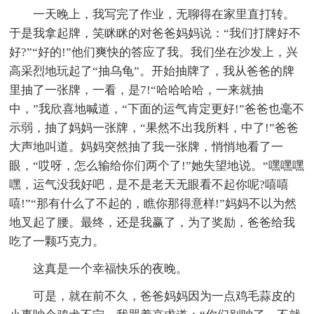
一天晚上，我写完了作业，无聊得在家里直打转。
于是我拿起牌，笑眯眯的对爸爸妈妈说：“我们打牌好不
好?”“好的!”他们爽快的答应了我。我们坐在沙发上，兴
高采烈地玩起了“抽乌龟”。开始抽牌了，我从爸爸的牌
里抽了一张牌，一看，是7!“哈哈哈哈，一来就抽
中，”我欣喜地喊道，“下面的运气肯定更好!”爸爸也毫不
示弱，抽了妈妈一张牌，“果然不出我所料，中了!”爸爸
大声地叫道。妈妈突然抽了我一张牌，悄悄地看了一
眼，“哎呀，怎么输给你们两个了!”她失望地说。“嘿嘿嘿
嘿，运气没我好吧，是不是老天无眼看不起你呢?嘻嘻
嘻!”“那有什么了不起的，瞧你那得意样!”妈妈不以为然
地叉起了腰。最终，还是我赢了，为了奖励，爸爸给我
吃了一颗巧克力。
这真是一个幸福快乐的夜晚。
可是，就在前不久，爸爸妈妈因为一点鸡毛蒜皮的