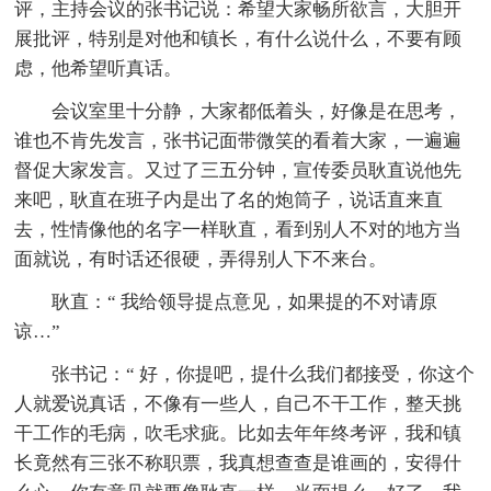
评，主持会议的张书记说：希望大家畅所欲言，大胆开
展批评，特别是对他和镇长，有什么说什么，不要有顾
虑，他希望听真话。
会议室里十分静，大家都低着头，好像是在思考，
谁也不肯先发言，张书记面带微笑的看着大家，一遍遍
督促大家发言。又过了三五分钟，宣传委员耿直说他先
来吧，耿直在班子内是出了名的炮筒子，说话直来直
去，性情像他的名字一样耿直，看到别人不对的地方当
面就说，有时话还很硬，弄得别人下不来台。
耿直：“ 我给领导提点意见，如果提的不对请原
谅…”
张书记：“ 好，你提吧，提什么我们都接受，你这个
人就爱说真话，不像有一些人，自己不干工作，整天挑
干工作的毛病，吹毛求疵。比如去年年终考评，我和镇
长竟然有三张不称职票，我真想查查是谁画的，安得什