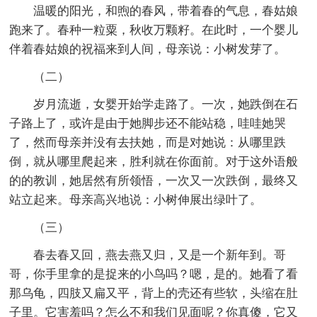
温暖的阳光，和煦的春风，带着春的气息，春姑娘
跑来了。春种一粒粟，秋收万颗籽。在此时，一个婴儿
伴着春姑娘的祝福来到人间，母亲说：小树发芽了。
（二）
岁月流逝，女婴开始学走路了。一次，她跌倒在石
子路上了，或许是由于她脚步还不能站稳，哇哇她哭
了，然而母亲并没有去扶她，而是对她说：从哪里跌
倒，就从哪里爬起来，胜利就在你面前。对于这外语般
的的教训，她居然有所领悟，一次又一次跌倒，最终又
站立起来。母亲高兴地说：小树伸展出绿叶了。
（三）
春去春又回，燕去燕又归，又是一个新年到。哥
哥，你手里拿的是捉来的小鸟吗？嗯，是的。她看了看
那乌龟，四肢又扁又平，背上的壳还有些软，头缩在肚
子里。它害羞吗？怎么不和我们见面呢？你真傻，它又