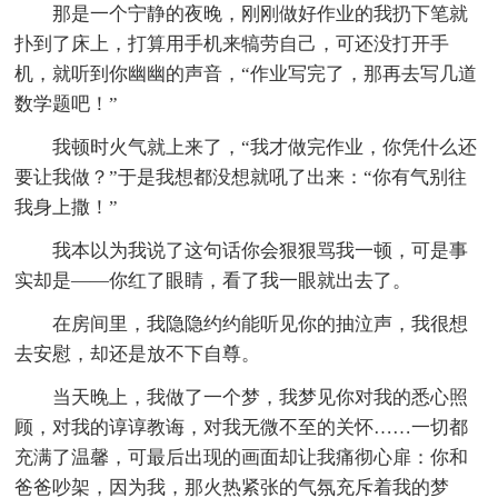
那是一个宁静的夜晚，刚刚做好作业的我扔下笔就
扑到了床上，打算用手机来犒劳自己，可还没打开手
机，就听到你幽幽的声音，“作业写完了，那再去写几道
数学题吧！”
我顿时火气就上来了，“我才做完作业，你凭什么还
要让我做？”于是我想都没想就吼了出来：“你有气别往
我身上撒！”
我本以为我说了这句话你会狠狠骂我一顿，可是事
实却是——你红了眼睛，看了我一眼就出去了。
在房间里，我隐隐约约能听见你的抽泣声，我很想
去安慰，却还是放不下自尊。
当天晚上，我做了一个梦，我梦见你对我的悉心照
顾，对我的谆谆教诲，对我无微不至的关怀……一切都
充满了温馨，可最后出现的画面却让我痛彻心扉：你和
爸爸吵架，因为我，那火热紧张的气氛充斥着我的梦