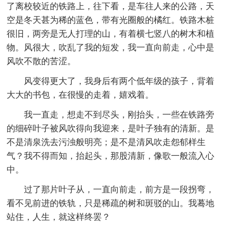
了离校较近的铁路上，往下看，是车往人来的公路，天
空是冬天甚为稀的蓝色，带有光圈般的橘红。铁路木桩
很旧，两旁是无人打理的山，有着横七竖八的树木和植
物。风很大，吹乱了我的短发，我一直向前走，心中是
风吹不散的苦涩。
风变得更大了，我身后有两个低年级的孩子，背着
大大的书包，在很慢的走着，嬉戏着。
我一直走，想走不到尽头，刚抬头，一些在铁路旁
的细碎叶子被风吹得向我迎来，是叶子独有的清新。是
不是清泉洗去污浊般明亮；是不是清风吹走怨郁样生
气？我不得而知，抬起头，那股清新，像歌一般流入心
中。
过了那片叶子从，一直向前走，前方是一段拐弯，
看不见前进的铁轨，只是稀疏的树和斑驳的山。我蓦地
站住，人生，就这样终罢？