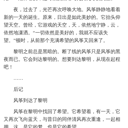
夜，过去了，光芒再次呼唤大地。风筝静静地看着
新的一天的诞生。原来，日出是如此美妙的。它抬头仰
望天空。曾经，它游戏的天空，天，依然地宁静，云，
依然地潇洒。“一切依然是美好的，我就不应该失
望。”顿时，从前那个充满希望的风筝又回来了。
黎明之前总是黑暗的。断了线的风筝只是风筝的黑
夜而已。它会到达黎明的。想要到达黎明，从现在起程
吧！
……
后记
风筝到达了黎明
风筝在黎明中找回了希望。它希望着，有一天，它
又再次飞向蓝天，与昔日的同伴清风再次重逢，一起相
拥。这，是它的梦，也是它的希望。