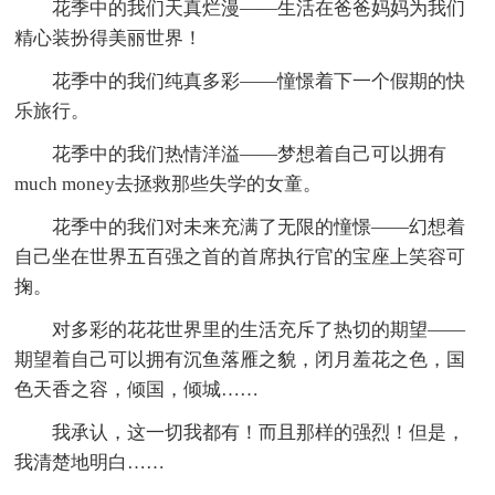
花季中的我们天真烂漫——生活在爸爸妈妈为我们
精心装扮得美丽世界！
花季中的我们纯真多彩——憧憬着下一个假期的快
乐旅行。
花季中的我们热情洋溢——梦想着自己可以拥有
much money去拯救那些失学的女童。
花季中的我们对未来充满了无限的憧憬——幻想着
自己坐在世界五百强之首的首席执行官的宝座上笑容可
掬。
对多彩的花花世界里的生活充斥了热切的期望——
期望着自己可以拥有沉鱼落雁之貌，闭月羞花之色，国
色天香之容，倾国，倾城……
我承认，这一切我都有！而且那样的强烈！但是，
我清楚地明白……