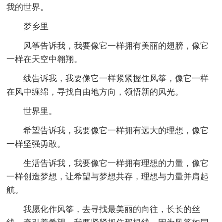
我的世界。
梦乡里
风筝告诉我，我要像它一样拥有美丽的翅膀，像它
一样在天空中翱翔。
线告诉我，我要像它一样紧紧握住风筝，像它一样
在风中缠绵，寻找自由地方向，领悟新的风光。
世界里。
希望告诉我，我要像它一样拥有远大的理想，像它
一样坚强勇敢。
生活告诉我，我要像它一样拥有理想的力量，像它
一样创造梦想，让希望与梦想共存，理想与力量并肩起
航。
我愿化作风筝，去寻找最美丽的向往，长长的丝