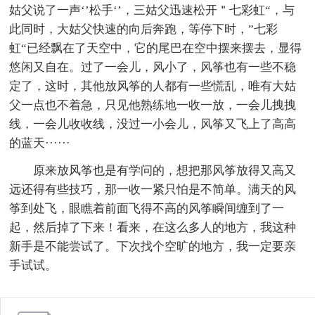
姑父说了一声‘’松手‘’，三姑父迅速松开＂七彩虹“，与
此同时，大姑父快速的向后奔跑，等停下时，”七彩
虹“已经飘在了天空中，它的尾巴在空中摆来摆去，显得
悠闲又自在。过了一会儿，风小了，风筝也有一些不稳
定了，这时，其他放风筝的人都有一些慌乱，唯有大姑
父一点也不着急，只见他熟练地一收一放，一会儿拽拽
线，一会儿收收线，没过一小会儿，风筝又飞上了高高
的蓝天······
原来放风筝也是有学问的，想把那风筝放得又高又
远还得有些技巧，那一收一紧只怕是不简单。满天的风
筝到处飞，眼瞧着前面飞得不高的风筝瞬间缠到了一
起，然后掉了下来！看来，在这么多人的地方，我这种
新手是不能尝试了。下次找个空旷的地方，我一定要亲
手试试。