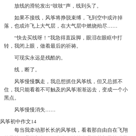
放线的滑轮发出“吱吱”声，线到头了。
如果不接线，风筝将挣脱束缚，飞到空中或许掉
落，也或许飞上大气层，在大气层中燃烧殆尽……
“快去买线呀！”我急得直跺脚，眼泪在眼眶中打
转，我闭上眼，做着最后的祈祷。
可现实永远是残酷的。
线，断了。
风筝慢慢飘走，我总想抓住风筝线，但又总抓不
住，我只能看着不可触及的风筝渐渐远去，变成一个小
黑点。
风筝慢慢消失……
风筝初中作文14
每当我牵动那长长的风筝线，看着那自由自在飞翔