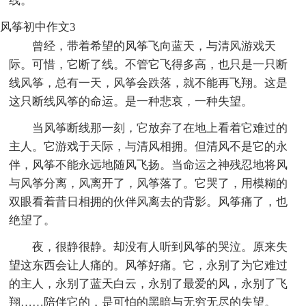
线。
风筝初中作文3
曾经，带着希望的风筝飞向蓝天，与清风游戏天
际。可惜，它断了线。不管它飞得多高，也只是一只断
线风筝，总有一天，风筝会跌落，就不能再飞翔。这是
这只断线风筝的命运。是一种悲哀，一种失望。
当风筝断线那一刻，它放弃了在地上看着它难过的
主人。它游戏于天际，与清风相拥。但清风不是它的永
伴，风筝不能永远地随风飞扬。当命运之神残忍地将风
与风筝分离，风离开了，风筝落了。它哭了，用模糊的
双眼看着昔日相拥的伙伴风离去的背影。风筝痛了，也
绝望了。
夜，很静很静。却没有人听到风筝的哭泣。原来失
望这东西会让人痛的。风筝好痛。它，永别了为它难过
的主人，永别了蓝天白云，永别了最爱的风，永别了飞
翔……陪伴它的，是可怕的黑暗与无穷无尽的失望。