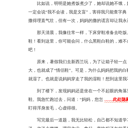
比如说，明明是她煮饭煮少了，她却说她不饿，
一定会说“我不会读，我是文盲”，害得我只能查字
撒得理直气壮，但有一次，妈妈的撒的谎言却让我永
那天清晨，我像往常一样，下床穿鞋准备去吃饭
鞋！看到这里，你可能会问，什么黑鞋白鞋的，难不
吧！
原来，暑假我们去新西兰玩，为了让箱子轻一点
大，也就成了“情侣鞋”。可是，为什么妈妈把我的
就湿了。也就是说妈妈穿走了我的湿鞋！想到这里我
到了楼下，发现妈妈还是坐在一个不起眼的角落
鞋。我急忙跑过去，问道：“妈妈，您怎
……此处隐藏
盯得浑身发毛，心虚得很。
写完最后一道题，我无比轻松，自己都不知道学