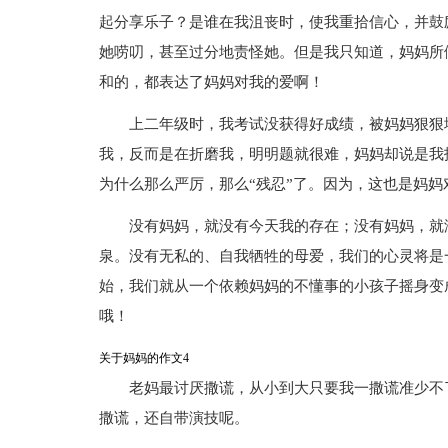
起分享乐子？是谁在我沮丧时，使我重拾信心，并鼓
她唠叨，甚至过分地责怪她。但是我只知道，妈妈所
和的，都表达了妈妈对我的爱啊！
上二年级时，我考试没获得好成绩，被妈妈狠狠
我，反而是在折磨我，明明题就很难，妈妈却说是我
为什么那么严厉，那么“残忍”了。因为，这也是妈
没有妈妈，就没有今天我的存在；没有妈妈，就
泉。没有无私的、自我牺牲的母爱，我们的心灵将是
始，我们就从一个依赖妈妈的不懂事的小孩子摇身变
哦！
关于妈妈的作文4
老妈最讨厌撒谎，从小到大只要我一撒谎准少不
撒谎，还自带演技呢。