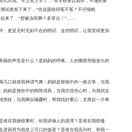
形式出现。早上去上学了，“在学校要认真听，不懂的要
”测试卷发下来了，“你这题错得冤不冤？不仔细检
冷起来了，“想被冻死啊？多穿点！”……
评，更是无时无刻不在的唠叨。这些唠叨，让我觉得更加
美丽的声音是什么？是妈妈的呼唤。人的嘴唇所能发出的
喝几口就使我神清气爽；妈妈是烦恼中的一曲古筝，当我
；妈妈是挫折中的阵阵清风，当我仿徨伤心时，为我拭去
根拐杖，当我脚步蹒跚时，帮我找好重心，支撑起一片希
是谁在我做错事时，给我讲做人的道理？是谁在我骄傲
走进厨房为我坐上可口的饭菜？是谁在我高兴时，和我一