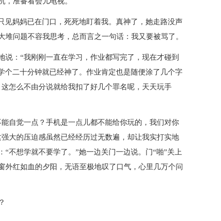
机，准备看会儿电视。
，只见妈妈已在门口，死死地盯着我。真神了，她走路没声
大堆问题不容我思考，总而言之一句话：我又要被骂了。
地说：“我刚刚一直在学习，作业都写完了，现在才碰到
觉学个二十分钟就已经神了。作业肯定也是随便涂了几个字
，这怎么不由分说就给我扣了好几个罪名呢，天天玩手
不能自觉一点？手机是一点儿都不能给你玩的，我们对你
这强大的压迫感虽然已经经历过无数遍，却让我实打实地
“不想学就不要学了。”她一边关门一边说。门“啪”关上
窗外红如血的夕阳，无语至极地叹了口气，心里几万个问
？