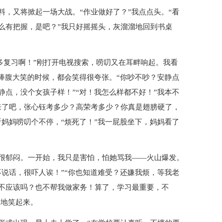
，又将掀起一场大战。“作业做好了？”我点点头。“看
么有把握，是吧？”我只好摇摇头，灰溜溜地回到书桌
多复习啊！”刚打开电视搜索，唠叨又在耳畔响起。我看
捧腹大笑的时候，都会笑得很夸张。“你吵不吵？安静点
点，没个女孩子样！”“对！我怎么样都不好！”我本不
来了吧，张心钰考多少？高荣考多少？你真是翅膀硬了，
妈妈唠叨个不停，“烦死了！”我一屁股坐下，妈妈看了
很郁闷。一开始，我只是害怕，怕她骂我——火山爆发。
说话，很吓人诶！”“你也知道难受？还嫌我烦，等我老
不应该吗？也不帮我做家务！算了，学习最重要，不
咯地笑起来。