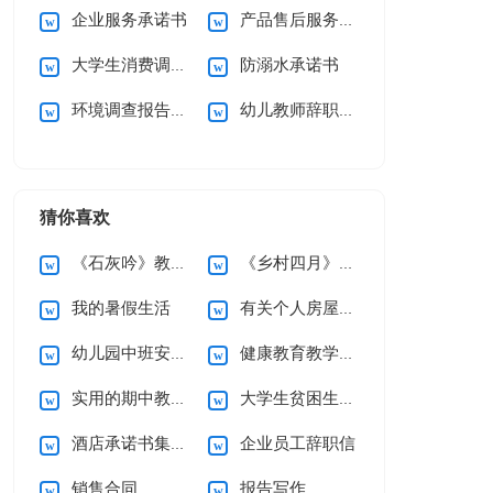
企业服务承诺书
产品售后服务承诺书(15篇)
大学生消费调查报告
防溺水承诺书
环境调查报告(集合15篇)
幼儿教师辞职信15篇
猜你喜欢
《石灰吟》教案5篇
《乡村四月》说课稿
我的暑假生活
有关个人房屋租赁合同范文10篇
幼儿园中班安全工作计划
健康教育教学计划
实用的期中教学总结3篇
大学生贫困生助学金申请书
酒店承诺书集锦六篇
企业员工辞职信
销售合同
报告写作