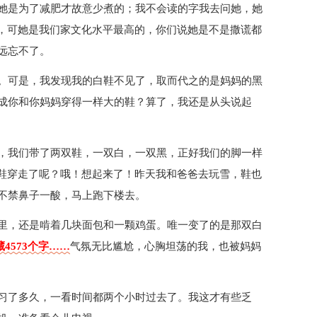
她是为了减肥才故意少煮的；我不会读的字我去问她，她
典，可她是我们家文化水平最高的，你们说她是不是撒谎都
远忘不了。
。可是，我发现我的白鞋不见了，取而代之的是妈妈的黑
成你和你妈妈穿得一样大的鞋？算了，我还是从头说起
，我们带了两双鞋，一双白，一双黑，正好我们的脚一样
白鞋穿走了呢？哦！想起来了！昨天我和爸爸去玩雪，鞋也
不禁鼻子一酸，马上跑下楼去。
里，还是啃着几块面包和一颗鸡蛋。唯一变了的是那双白
4573个字……
气氛无比尴尬，心胸坦荡的我，也被妈妈
习了多久，一看时间都两个小时过去了。我这才有些乏