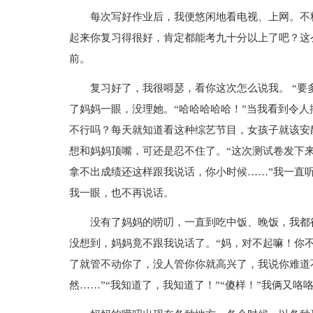
每次写好作业后，我便悠闲地看电视、上网。不料
起来你复习得很好，肯定都能考九十分以上了吧？这
前。
复习好了，我很嘚瑟，看你这次怎么说我。 “要
了妈妈一眼，没理她。“哈哈哈哈哈！”当我看到令人
不行吗？每天就知道看这种综艺节目，女孩子就该安静
想和妈妈顶嘴，可还是忍不住了。“这次测试卷发下
拿不出成绩还这样跟我说话，你小时候……”我一直听
我一眼，也不再说话。
没有了妈妈的唠叨，一直到吃中饭、晚饭，我都
没想到，妈妈竟不跟我说话了。“妈，对不起嘛！你不
了就管不动你了，没人管你你就高兴了，我说你难道
然……”“我知道了，我知道了！”“傻样！”我俩又咯