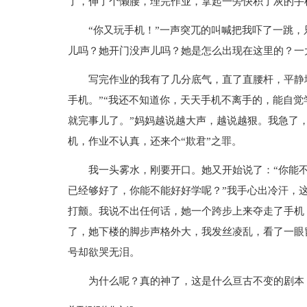
了，伸了个懒腰，理完作业，拿起一旁快积了灰的手
“你又玩手机！”一声突兀的叫喊把我吓了一跳
儿吗？她开门没声儿吗？她是怎么出现在这里的？一
写完作业的我有了几分底气，直了直腰杆，平静
手机。”“我还不知道你，天天手机不离手的，能自
就完事儿了。”妈妈越说越大声，越说越狠。我急了
机，作业不认真，还来个“欺君”之罪。
我一头雾水，刚要开口。她又开始说了：“你能
已经够好了，你能不能好好学呢？”我手心出冷汗，
打颤。我说不出任何话，她一个跨步上来夺走了手机：
了，她下楼的脚步声格外大，我发丝凌乱，看了一眼
号却欲哭无泪。
为什么呢？真的神了，这是什么亘古不变的剧本