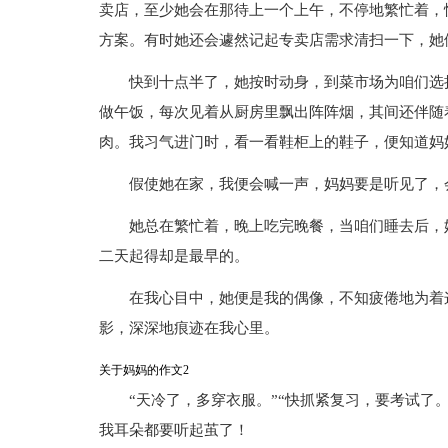
卖店，至少她会在那待上一个上午，不停地繁忙着，
方案。有时她还会遽然记起专卖店需求清扫一下，她
快到十点半了，她按时动身，到菜市场为咱们选
做午饭，每次见着从厨房里飘出阵阵烟，其间还伴随
肉。我习气进门时，看一看鞋柜上的鞋子，便知道妈
假使她在家，我便会喊一声，妈妈要是听见了，
她总在繁忙着，晚上吃完晚餐，当咱们睡去后，
二天起得却是最早的。
在我心目中，她便是我的偶像，不知疲倦地为着
影，深深地痕迹在我心里。
关于妈妈的作文2
“天冷了，多穿衣服。”“快抓紧复习，要考试了
我耳朵都要听起茧了！