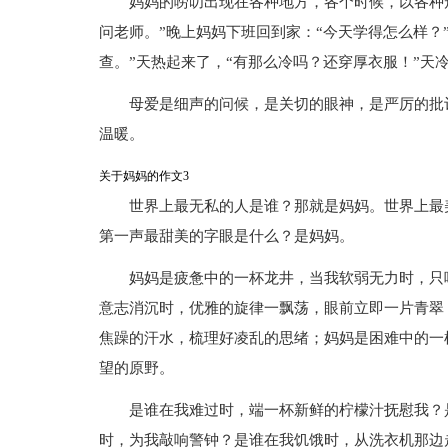
妈妈的唠叨出现在各种地方，各个时候，以各种
问老师。”晚上妈妈下班回到家：“今天学得怎么样？
查。”天热起来了，“有那么冷吗？还穿厚衣服！”天
母爱是细声的问候，是关切的眼神，是严厉的批
温暖。
关于妈妈的作文3
世界上最无私的人是谁？那就是妈妈。世界上最
第一声最甜美的字眼是什么？是妈妈。
妈妈是疲惫中的一杯龙井，当我软弱无力时，只
意志消沉时，优雅的旋律一飘荡，眼前立即一片青翠
焦躁的汗水，梳理好凌乱的思绪；妈妈是困难中的一
望的原野。
是谁在我难过时，端一杯新鲜的柠檬汁抚慰我？
时，为我敲响警钟？是谁在我饥饿时，从洗衣机那边