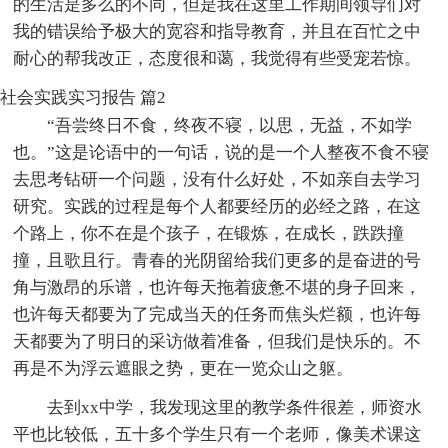
的生活是多么的不同，但是我在这里工作期间领导们对
我的错误给予极大的宽容和指导教育，并且在百忙之中
耐心的帮我改正，态度很和蔼，我觉得有些受宠若惊。
社会实践实习报告 篇2
“吾尝终日不食，终夜不寝，以思，无益，不如学
也。”这是论语中的一句话，说的是一个人整夜不食不寝
去思考钻研一个问题，没有什么好处，不如亲自去学习
研究。实践的过程是每个人都要经历的必经之路，在这
个路上，你不在是个孩子，在锻炼，在成长，跌跌撞
撞，且歌且行。青春的光阴留给我们更多的是奋进的号
角与激昂的乐谱，也许每天拖着疲惫不堪的身子回来，
也许每天都要为了完成当天的任务而焦头烂额，也许每
天都要为了明日的采访做着准备，但我们是快乐的。不
再是不为浮云遮眼之势，更在一览众山之躯。
去到xx中学，我发现这里的教学条件很差，师资水
平也比较低，五十多个学生只有一个老师，像美术课这