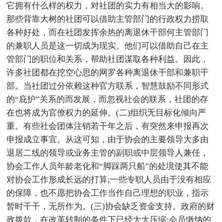
它拥有什么样的权力，对社团的实力有相当大的影响。
那些背靠大树的社团可以借助主管部门的行政权力捞取
各种好处，而在社团发挥余热的离退休干部何主管部门
的兼职人员是这一切成为现实。他们可以借助自己在主
管部门的职位和关系，帮助社团谋取各种利益。因此，
许多社团都在挖空心思的网罗各种离退休干部和兼职干
部。当社团过分依赖这种官方联系，智慧鼓励不同形式
的“庇护”关系的而发展，而忽视社会的联系，社团的存
在也将成为官僚权力的延伸。(二)组织无目标化倾向严
重。有些社会团体注销若干年之后，有突然来申报再次
申报成立事宜。从这可知，由于协会的主要领导大多由
退居二线的领导或业务主管的副职或中层领导人兼任，
协会工作人员年龄老化和“脚踩两只船”的处境使其不能
对协会工作形成长远的打算;一些专职人员由于没有相应
的保障，也不愿把协会工作当作自己理想的职业，指示
暂时干干，无所作为。(三)协会缺乏资金支持。政府的财
政拨款，在改革转制的条件下已经大大压缩;会员缴纳的