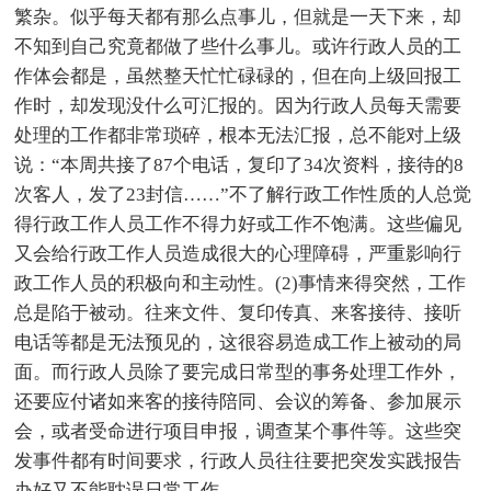
繁杂。似乎每天都有那么点事儿，但就是一天下来，却
不知到自己究竟都做了些什么事儿。或许行政人员的工
作体会都是，虽然整天忙忙碌碌的，但在向上级回报工
作时，却发现没什么可汇报的。因为行政人员每天需要
处理的工作都非常琐碎，根本无法汇报，总不能对上级
说：“本周共接了87个电话，复印了34次资料，接待的8
次客人，发了23封信……”不了解行政工作性质的人总觉
得行政工作人员工作不得力好或工作不饱满。这些偏见
又会给行政工作人员造成很大的心理障碍，严重影响行
政工作人员的积极向和主动性。(2)事情来得突然，工作
总是陷于被动。往来文件、复印传真、来客接待、接听
电话等都是无法预见的，这很容易造成工作上被动的局
面。而行政人员除了要完成日常型的事务处理工作外，
还要应付诸如来客的接待陪同、会议的筹备、参加展示
会，或者受命进行项目申报，调查某个事件等。这些突
发事件都有时间要求，行政人员往往要把突发实践报告
办好又不能耽误日常工作。