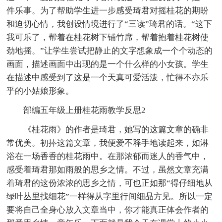
件乐事。为了帮助学生进一步感受琦君对摇桂花的期盼
和迫切心情，我创设情境进行了“三读”琦君的话。“这下
我可乐了，帮着在桂花树下铺竹席，帮着抱着桂花树使
劲地摇。”让学生尝试把静止的文字想象成一个个动态的
画面，描述画面中出现的是一个什么样的小女孩。学生
在描述中感受到了这是一个天真可爱活泼，忙得不亦乐
乎的小姑娘形象。
部编五年级上册桂花雨教学反思2
《桂花雨》的作者是琦君，她写的这篇文章的确非
常优美。初捧这篇文章，我便爱不释手地读起来，如淋
浴在一场香香的桂花雨中。在那浓郁而迷人的香气中，
感受着琦君那如雨般的思乡之情。不过，虽然文章充满
着琦君的这份浓浓的思乡之情，可也正如那“得仔细地从
绿叶丛里找细花”一样得从字里行间细品方见。所以一定
要将自己全身心放入文章当中，你才能真正体会作者的