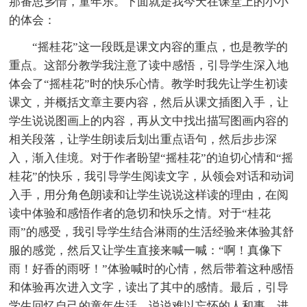
那番思乡情，童年乐。下面就是我今天在课堂上的小小
的体会：
“摇桂花”这一段既是课文内容的重点，也是教学的
重点。这部分教学我注意了读中感悟，引导学生深入地
体会了“摇桂花”时的快乐心情。教学时我先让学生初读
课文，并概括文章主要内容，然后从课文插图入手，让
学生说说图画上的内容，再从文中找出描写图画内容的
相关段落，让学生朗读后划出重点语句，然后步步深
入，渐入佳境。对于作者盼望“摇桂花”的迫切心情和“摇
桂花”的快乐，我引导学生阅读文字，从领会对话和动词
入手，用分角色朗读和让学生说说这样读的理由，在阅
读中体验和感悟作者的急切和快乐之情。对于“桂花
雨”的感受，我引导学生结合淋雨的生活经验来体验其舒
服的感觉，然后又让学生直接来喊一喊：“啊！真像下
雨！好香的雨呀！”体验喊时的心情，然后带着这种感悟
和体验再次进入文字，读出了其中的感情。最后，引导
学生回忆自己的童年生活，说说难以忘怀的人和事，进