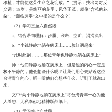
移植，才能使这朵生命之花绽放。”（提示：找出两对反
义词；18岁，是绚丽的花季，风华正茂，就像“含苞的花
朵”。“面临凋零”文中指的是什么？）
（2）学习三至六自然段
a、结合语句理解：步履、袭击、空旷、涓涓流出
b、“小钱静静地躺在病床上……脸红润起来”
“此时此刻，……那位青年也静静地躺在病床上”
师：他们静静地趟在病床上，但是他的内心一定是
极不平静的，他会想些什么呢？让我们用心去贴近这位
台湾青年的心，听一听他们会想些什么。听到了就说出
来。
文中“两个静静地躺在病床上”将台湾青年一心为他
人着想、无私奉献地精神跃然纸上。
（3）学习第七自然段