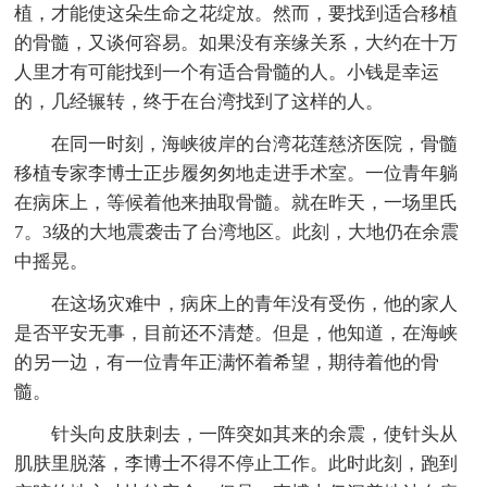
植，才能使这朵生命之花绽放。然而，要找到适合移植
的骨髓，又谈何容易。如果没有亲缘关系，大约在十万
人里才有可能找到一个有适合骨髓的人。小钱是幸运
的，几经辗转，终于在台湾找到了这样的人。
在同一时刻，海峡彼岸的台湾花莲慈济医院，骨髓
移植专家李博士正步履匆匆地走进手术室。一位青年躺
在病床上，等候着他来抽取骨髓。就在昨天，一场里氏
7。3级的大地震袭击了台湾地区。此刻，大地仍在余震
中摇晃。
在这场灾难中，病床上的青年没有受伤，他的家人
是否平安无事，目前还不清楚。但是，他知道，在海峡
的另一边，有一位青年正满怀着希望，期待着他的骨
髓。
针头向皮肤刺去，一阵突如其来的余震，使针头从
肌肤里脱落，李博士不得不停止工作。此时此刻，跑到