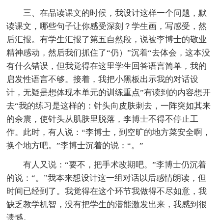
三、在品读课文的时候，我设计这样一个问题，默
读课文，哪些句子让你感受深刻？学生画，写感受，然
后汇报。有学生汇报了第五自然段，说被李博士的敬业
精神感动，然后我们抓住了“仍）”沉着“去体会，这本没
有什么错误，但我觉得在这里学生回答语言简单，我的
启发性语言不够。接着，我把小黑板出示我的对话设
计，无疑是想体现本单元的训练重点”有读到的内容想开
去“我的练习是这样的：针头向皮肤刺去，一阵突如其来
的余震，使针头从肌肤里脱落，李博士不得不停止工
作。此时，有人说：“李博士，到空旷的地方菜安全啊，
换个地方吧。”李博士沉着的说：“。”
有人又说：“要不，把手术改期吧。”李博士仍沉着
的说：“。”我本来想设计这一组对话以后感情朗读，但
时间已经到了。我觉得在这个环节我做得不尽如意，我
缺乏教学机智，没有把学生的潜能激发出来，我感到很
遗憾。