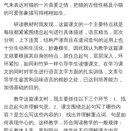
气来表达对猫的一片喜爱之情，把猫的古怪性格及小猫
的可爱形象描写得栩栩如生。
研读教材时我发现，这篇课文的一个主要特点就是
每段都紧紧围绕总起句进行具体描述，语言精当，层次
分明，上下连贯，结构严谨而且在遣词造句的运用上也
十分生动和生活化，妙趣横生。因此我认为教学这篇课
文就要根据其自身的特点，抓住总起句，层层深入，环
环紧扣，如同剥竹笋一样引导学生读懂课文。在学习课
文的同时对学生进行语言文字方面的扎实训练，文库引
导学生鉴赏和品味语言的精妙之处，已达到培养能力，
加强基础的目的。
教学这篇课文时，我主要抓住以下三个环节：1、找
出总起句并理解句意。2、课文围绕总起句写了哪些内
容？是怎么写这些内容的3、找出并理解重点词、句是如
何表现中心的。这样教学，符合阅读教学的一般规律：
即从整体入手，再到部分，使学生不仅理解课文内容，