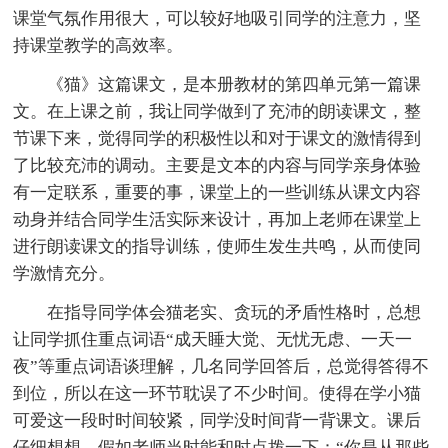
课堂气氛作用很大，可以较好地吸引同学的注意力，坚
持课堂教学的高效率。
《猫》这篇课文，是本册教材的第四单元第一篇课
文。在上课之前，我让同学做到了充沛的朗读课文，整
节课下来，觉得同学的积极性以和对于课文的激情得到
了比较充沛的调动。主要是文本的内容与同学亲身体验
有一定联系，重要的事，课堂上的一些训练从课文内容
动身并结合同学生活实际来设计，再加上老师在课堂上
进行朗读课文的指导训练，使师生发生共鸣，从而使同
学激情充分。
在指导同学体会猫老实、贪玩的矛盾性格时，总想
让同学抓住重点词语“成天睡大觉、无忧无虑、一天一
夜”等重点词语谈理解，几名同学回答后，总觉得答得不
到位，所以在这一环节耽误了不少时间。使得在学小猫
可爱这一段时时间较紧，同学没时间背一背课文。课后
仔细想想，假如老师当时能和时点拨一下：“你是从那些