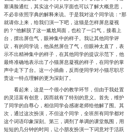
塞满脸通红，其实这个词从字面也可以了解大概意思，
不必非依照字典的解释来说。于是我对这个同学说：“那
就请你上来，给我们演一下吧，这猫是怎样屏息凝视
的？”他解脱了这一尴尬局面，也松了一口气，接着上
台，摆出屏住气，眼神集中的样子。我让其他同学评
议，有的同学说，他虽然屏住了气，但眼神太直了，表
示不出精神集中的样子，在其他同学的提议示范下，他
最终准确地表示出了小猫屏息凝视的样子，在同学的掌
声中走下了台。这一小插曲，反而使同学对小猫尽职尽
责这一特点理解的更为深刻了。
看起来，这是一个很小的教学环节，但由于我处置
的灵活富有创意，因而就有了特别的意义。首先，维护
了同学的自尊心，相信同学会感谢老师给他解了围。其
次，通过这次扮演，不但这个同学，全班所有同学都对
这个词语印象深刻。第三，调剂了单调的课堂氛围，用
短短的几分钟的时间，让小朋友扮演一下词意对于活跃