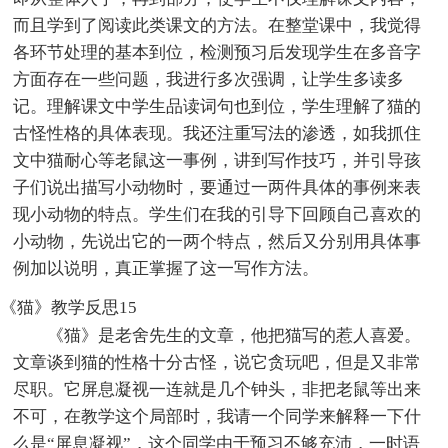
而且学到了阅读此类课文的方法。在整堂课中，我觉得
各环节处理的基本到位，检测预习后发现学生在多音字
方面存在一些问题，我进行多次强调，让学生多读多
记。理解课文中学生品读词句也到位，学生理解了猫的
古怪性格的具体表现。我还注重写法的渗透，如我抓住
文中猫耐心等老鼠这一事例，讲到写作技巧，并引导孩
子们说出描写小动物时，要通过一两件具体的事例来表
现小动物的特点。学生们在我的引导下回顾自己喜欢的
小动物，先说出它的一两个特点，然后又分别用具体事
例加以说明，真正掌握了这一写作方法。
《猫》教学反思15
《猫》是老舍先生的文章，他把猫写的惹人喜爱。
文章谈到猫的性格十分古怪，说它贪玩吧，但是又非常
尽职。它屏息凝视一连就是几个钟头，非把老鼠等出来
不可，在教学这个局部时，我请一个同学来解释一下什
么是“屏息凝视”，这个同学由于预习不够充沛，一时语