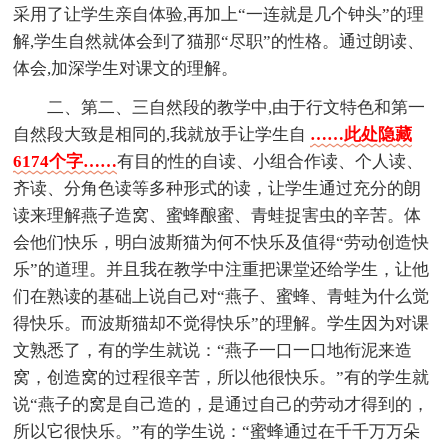
采用了让学生亲自体验,再加上“一连就是几个钟头”的理
解,学生自然就体会到了猫那“尽职”的性格。通过朗读、
体会,加深学生对课文的理解。
二、第二、三自然段的教学中,由于行文特色和第一
自然段大致是相同的,我就放手让学生自
……此处隐藏
6174个字……
有目的性的自读、小组合作读、个人读、
齐读、分角色读等多种形式的读，让学生通过充分的朗
读来理解燕子造窝、蜜蜂酿蜜、青蛙捉害虫的辛苦。体
会他们快乐，明白波斯猫为何不快乐及值得“劳动创造快
乐”的道理。并且我在教学中注重把课堂还给学生，让他
们在熟读的基础上说自己对“燕子、蜜蜂、青蛙为什么觉
得快乐。而波斯猫却不觉得快乐”的理解。学生因为对课
文熟悉了，有的学生就说：“燕子一口一口地衔泥来造
窝，创造窝的过程很辛苦，所以他很快乐。”有的学生就
说“燕子的窝是自己造的，是通过自己的劳动才得到的，
所以它很快乐。”有的学生说：“蜜蜂通过在千千万万朵