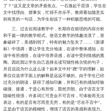
了？”这又是文章的矛盾焦点。一石激起千层浪，学生在
文中找理由、摆事实，忙得不亦乐乎。教师看似随意实
则有意的一句话，为学生创设了一种积极思维的可能。
三、过去在阅读教学中，长期存在烦琐的内容分析
和千篇一律的教学程式。使语文教学的情趣淡漠了，形
象破碎了，美感削弱了，特有的魅力坠失了……《新课
标》中强调：要让学生充分地读，在读中整体感知，在
读中有所感悟，在读中培养语感，在读中受到情感的熏
陶。因此我让学生自己选择去读写猫性格古怪的句子，
并且说说为什么这么读？如本文中对“蹭”字的理解，如
果仅仅追求字面上的解释是远远不够的。由于学生已经
过充分的朗读，获得了感知印象，并和已有的感知经验
碰撞、接通，于是心有所悟，豁然开朗。由于语言文字
隐喻性很强，许多词汇可意会不可言传，可体验而无法
表达，有的是言有尽而意无穷，有的是“尽在不言中”。
正是由于语言的模糊性，增强了语言的美感和表现力。