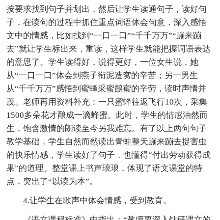
按要求找到句子并划出，然后让学生读通句子，读好句
子，在读句的过程中抓住重点词语体会句意，深入感悟
文中的情感，比如找到“一口一口”“千千万万”“蹦来蹦
去”就让学生标出来，重读，这样学生就能把握词语表达
的意思了。学生读得好，说得更好，一位女生说，她
从“一口一口”体会到燕子衔泥造窝的辛苦；另一男生
从“千千万万”感悟到蜜蜂采蜜酿蜜的辛劳，读时声情并
茂。老师再用资料补充：一只蜜蜂往返飞行10次，采集
1500多朵花才酿成一滴蜂蜜。此时，学生的情感油然而
生，饱含激情的朗读至今另我难忘。有了以上两句句子
教学基础，学生自然而然读出青蛙整天蹦来蹦去捉害虫
的快乐情感，学生读好了句子，也懂得“付出劳动获得成
果”的道理。整堂课上书声琅琅，体现了语文课堂的特
点，突出了“以读为本”。
4.让学生在歌声中体会情感，受到教育。
《语文课程标准》中指出：“教师要深入钻研课文的