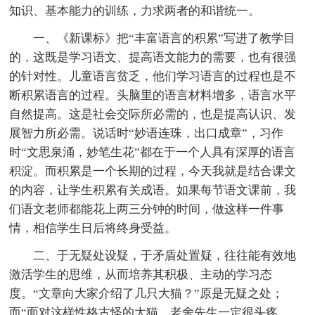
知识、基本能力的训练，力求两者的和谐统一。
一、《新课标》把“丰富语言的积累”写进了教学目
的，这既是学习语文、提高语文能力的需要，也有很强
的针对性。儿童语言贫乏，他们学习语言的过程也是不
断积累语言的过程。头脑里的语言材料增多，语言水平
自然提高。这是社会交际所必需的，也是提高认识、发
展智力所必需。说话时“妙语连珠，出口成章”，习作
时“文思泉涌，妙笔生花”都在于一个人具有深厚的语言
积淀。而积累是一个长期的过程，今天我就是结合课文
的内容，让学生积累有关成语。如果每节语文课前，我
们语文老师都能花上两三分钟的时间，做这样一件事
情，相信学生日后将终身受益。
二、于无疑处设疑，于矛盾处置疑，往往能有效地
激活学生的思维，从而培养其积极、主动的学习态
度。“文章向大家介绍了几只大猫？”原是无疑之处；
而“面对这样性格古怪的大猫，老舍先生一定很头疼