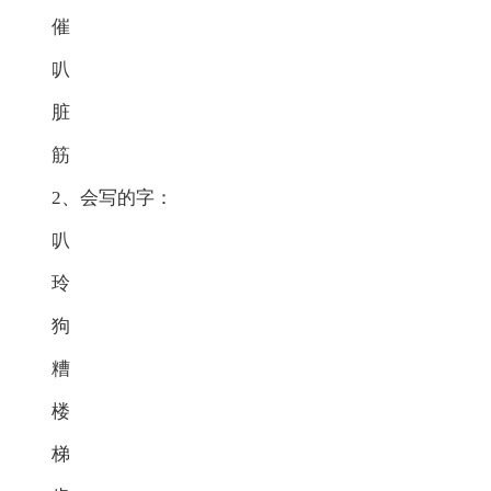
催
叭
脏
筋
2、会写的字：
叭
玲
狗
糟
楼
梯