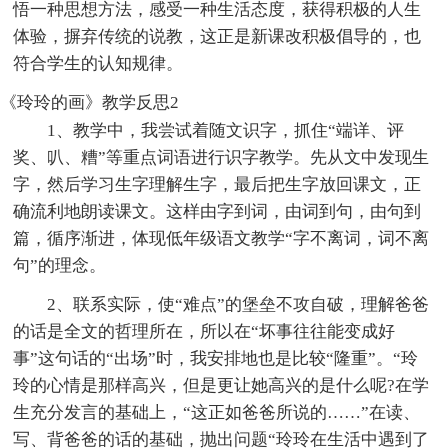
悟一种思想方法，感受一种生活态度，获得积极的人生
体验，摒弃传统的说教，这正是新课改积极倡导的，也
符合学生的认知规律。
《玲玲的画》教学反思2
1、教学中，我尝试着随文识字，抓住“端详、评
奖、叭、糟”等重点词语进行识字教学。先从文中发现生
字，然后学习生字理解生字，最后把生字放回课文，正
确流利地朗读课文。这样由字到词，由词到句，由句到
篇，循序渐进，体现低年级语文教学“字不离词，词不离
句”的理念。
2、联系实际，使“难点”的堡垒不攻自破，理解爸爸
的话是全文的哲理所在，所以在“坏事往往能变成好
事”这句话的“出场”时，我安排地也是比较“隆重”。“玲
玲的心情是那样高兴，但是更让她高兴的是什么呢?在学
生充分发言的基础上，“这正如爸爸所说的……”在读、
写、背爸爸的话的基础，抛出问题“玲玲在生活中遇到了