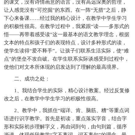
的课文，没有诗情画意的语言，没有高远深奥的哲理，
让人感觉没有“可挖掘”的东西。在一阵“无措”之后，静
下心来备课……经过我的精心设计，在教学中学生学习
的积极性很高。在教学过程中，我紧跟“读——多形式的
悟——再带着感受读”这一最基本的语文教学理念，根据
文本的特点和孩子们的表现特点，设计多种形式的读，
使学生读得“爱不释手”。让孩子们联系生活实际，使“难
点”的堡垒不攻自破。在学生联系实际谈感受到过程中，
使他们对文本所体现的启发达到了理解的最高境界。
二、成功之处：
1、我结合学生的实际，精心设计教案。经过反复修
改之后，在教学中学生学习的积极性很高。
2、教学中，我抓住“端详、肯、脑筋、糟”等重点词
语进行识字教学。首先是初读，重点落实字音，结合字
形和实际初步理解字义，再由词到句，由句到篇，循序
渐进，体现低段教学“字不离词，词不离句”的理念。最