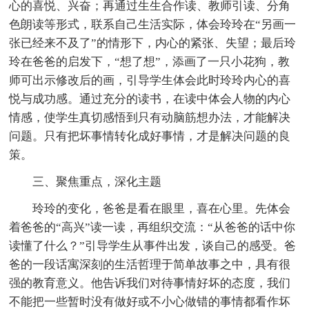
心的喜悦、兴奋；再通过生生合作读、教师引读、分角
色朗读等形式，联系自己生活实际，体会玲玲在“另画一
张已经来不及了”的情形下，内心的紧张、失望；最后玲
玲在爸爸的启发下，“想了想”，添画了一只小花狗，教
师可出示修改后的画，引导学生体会此时玲玲内心的喜
悦与成功感。通过充分的读书，在读中体会人物的内心
情感，使学生真切感悟到只有动脑筋想办法，才能解决
问题。只有把坏事情转化成好事情，才是解决问题的良
策。
三、聚焦重点，深化主题
玲玲的变化，爸爸是看在眼里，喜在心里。先体会
着爸爸的“高兴”读一读，再组织交流：“从爸爸的话中你
读懂了什么？”引导学生从事件出发，谈自己的感受。爸
爸的一段话寓深刻的生活哲理于简单故事之中，具有很
强的教育意义。他告诉我们对待事情好坏的态度，我们
不能把一些暂时没有做好或不小心做错的事情都看作坏