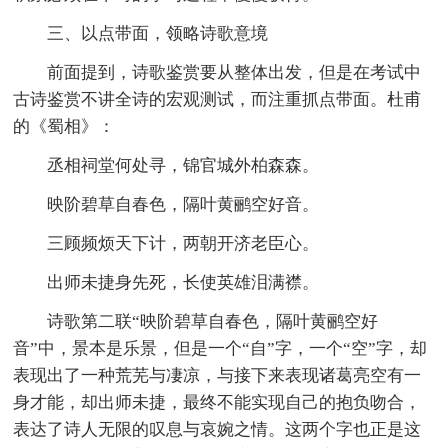
三、以点带面，领略诗歌意境
前面提到，诗歌鉴赏要从整体出发，但是在考试中
古诗鉴赏不讲全诗的宏观测试，而注重抓点带面。杜甫
的《蜀相》：
丞相祠堂何处寻，锦官城外柏森森。
映阶碧草自春色，隔叶黄鹂空好音。
三顾频烦天下计，两朝开济老臣心。
出师未捷身先死，长使英雄泪满襟。
诗歌第二联“映阶碧草自春色，隔叶黄鹂空好
音”中，景本是乐景，但是一个“自”字，一个“空”字，却
表现出了一种荒芜与凄凉，与接下来表现诸葛亮空有一
身才能，却出师未捷，最终不能实现自己的抱负吻合，
表达了诗人无限的叹息与哀婉之情。这两个字也正是这