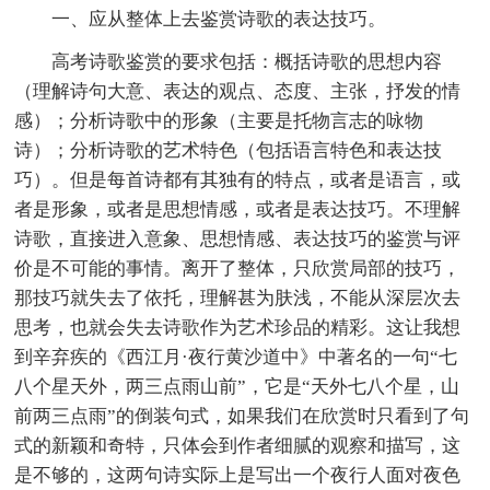
一、应从整体上去鉴赏诗歌的表达技巧。
高考诗歌鉴赏的要求包括：概括诗歌的思想内容
（理解诗句大意、表达的观点、态度、主张，抒发的情
感）；分析诗歌中的形象（主要是托物言志的咏物
诗）；分析诗歌的艺术特色（包括语言特色和表达技
巧）。但是每首诗都有其独有的特点，或者是语言，或
者是形象，或者是思想情感，或者是表达技巧。不理解
诗歌，直接进入意象、思想情感、表达技巧的鉴赏与评
价是不可能的事情。离开了整体，只欣赏局部的技巧，
那技巧就失去了依托，理解甚为肤浅，不能从深层次去
思考，也就会失去诗歌作为艺术珍品的精彩。这让我想
到辛弃疾的《西江月·夜行黄沙道中》中著名的一句“七
八个星天外，两三点雨山前”，它是“天外七八个星，山
前两三点雨”的倒装句式，如果我们在欣赏时只看到了句
式的新颖和奇特，只体会到作者细腻的观察和描写，这
是不够的，这两句诗实际上是写出一个夜行人面对夜色