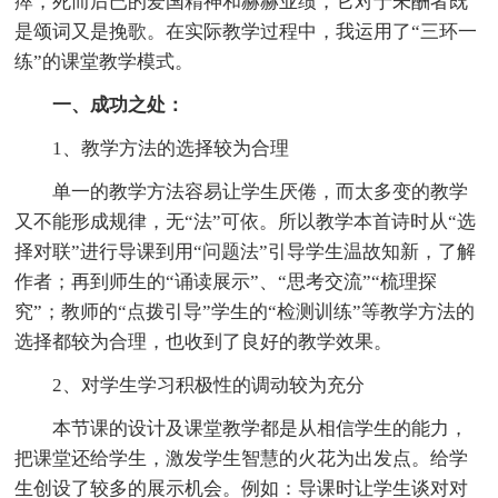
瘁，死而后已的爱国精神和赫赫业绩，它对于未酬者既
是颂词又是挽歌。在实际教学过程中，我运用了“三环一
练”的课堂教学模式。
一、成功之处：
1、教学方法的选择较为合理
单一的教学方法容易让学生厌倦，而太多变的教学
又不能形成规律，无“法”可依。所以教学本首诗时从“选
择对联”进行导课到用“问题法”引导学生温故知新，了解
作者；再到师生的“诵读展示”、“思考交流”“梳理探
究”；教师的“点拨引导”学生的“检测训练”等教学方法的
选择都较为合理，也收到了良好的教学效果。
2、对学生学习积极性的调动较为充分
本节课的设计及课堂教学都是从相信学生的能力，
把课堂还给学生，激发学生智慧的火花为出发点。给学
生创设了较多的展示机会。例如：导课时让学生谈对对