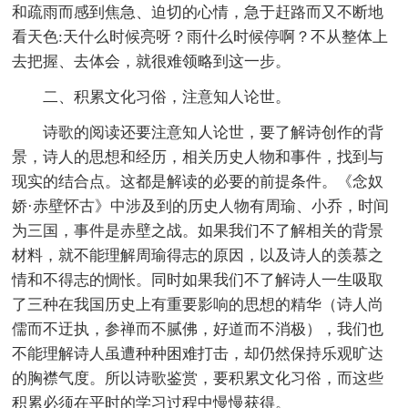
和疏雨而感到焦急、迫切的心情，急于赶路而又不断地
看天色:天什么时候亮呀？雨什么时候停啊？不从整体上
去把握、去体会，就很难领略到这一步。
二、积累文化习俗，注意知人论世。
诗歌的阅读还要注意知人论世，要了解诗创作的背
景，诗人的思想和经历，相关历史人物和事件，找到与
现实的结合点。这都是解读的必要的前提条件。《念奴
娇·赤壁怀古》中涉及到的历史人物有周瑜、小乔，时间
为三国，事件是赤壁之战。如果我们不了解相关的背景
材料，就不能理解周瑜得志的原因，以及诗人的羡慕之
情和不得志的惆怅。同时如果我们不了解诗人一生吸取
了三种在我国历史上有重要影响的思想的精华（诗人尚
儒而不迂执，参禅而不腻佛，好道而不消极），我们也
不能理解诗人虽遭种种困难打击，却仍然保持乐观旷达
的胸襟气度。所以诗歌鉴赏，要积累文化习俗，而这些
积累必须在平时的学习过程中慢慢获得。