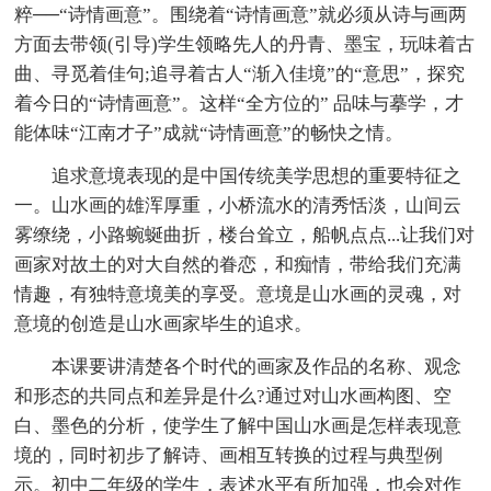
粹──“诗情画意”。围绕着“诗情画意”就必须从诗与画两
方面去带领(引导)学生领略先人的丹青、墨宝，玩味着古
曲、寻觅着佳句;追寻着古人“渐入佳境”的“意思”，探究
着今日的“诗情画意”。这样“全方位的” 品味与摹学，才
能体味“江南才子”成就“诗情画意”的畅快之情。
追求意境表现的是中国传统美学思想的重要特征之
一。山水画的雄浑厚重，小桥流水的清秀恬淡，山间云
雾缭绕，小路蜿蜒曲折，楼台耸立，船帆点点...让我们对
画家对故土的对大自然的眷恋，和痴情，带给我们充满
情趣，有独特意境美的享受。意境是山水画的灵魂，对
意境的创造是山水画家毕生的追求。
本课要讲清楚各个时代的画家及作品的名称、观念
和形态的共同点和差异是什么?通过对山水画构图、空
白、墨色的分析，使学生了解中国山水画是怎样表现意
境的，同时初步了解诗、画相互转换的过程与典型例
示。初中二年级的学生，表述水平有所加强，也会对作