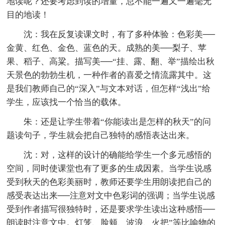
地读呢？还要考虑到读的增量，总不能一遍又一遍毫无
目的地读！
沈：我在反复读课文时，有了多种体验：色彩美──
金黄、红色、金色、蓝色的天。成熟的美──梨子、苹
果、稻子、高粱。描写美──“挂、露、翻、举”描绘出秋
天景色的勃勃生机，一种作者的喜爱之情流露其中。这
是我们教师自己的“深入”与文本对话，但怎样“浅出”给
学生，应该找一个恰当的载体。
朱：还是让学生带着“你能读出是怎样的秋天”的问
题读句子，学生就会把自己独特的感悟表达出来。
沈：对，这样的设计的确能给学生一个多元感悟的
空间，同时使课堂也有了更多的生成因素。当学生说感
受到秋天的色彩美丽时，教师还要学生用朗读把自己的
感受表达出来──注意对文中色彩词的强调；当学生说感
受到作者描写很独特时，还是要求学生读出这种感悟──
朗读时注意文中。灯笼、脸颊、波浪、火把”等比喻物的