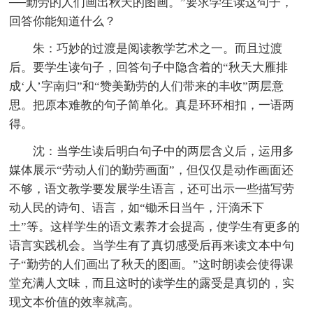
──勤劳的人们画出秋天的图画。”要求学生读这句子，
回答你能知道什么？
朱：巧妙的过渡是阅读教学艺术之一。而且过渡
后。要学生读句子，回答句子中隐含着的“秋天大雁排
成‘人’字南归”和“赞美勤劳的人们带来的丰收”两层意
思。把原本难教的句子简单化。真是环环相扣，一语两
得。
沈：当学生读后明白句子中的两层含义后，运用多
媒体展示“劳动人们的勤劳画面”，但仅仅是动作画面还
不够，语文教学要发展学生语言，还可出示一些描写劳
动人民的诗句、语言，如“锄禾日当午，汗滴禾下
土”等。这样学生的语文素养才会提高，使学生有更多的
语言实践机会。当学生有了真切感受后再来读文本中句
子“勤劳的人们画出了秋天的图画。”这时朗读会使得课
堂充满人文味，而且这时的读学生的露受是真切的，实
现文本价值的效率就高。