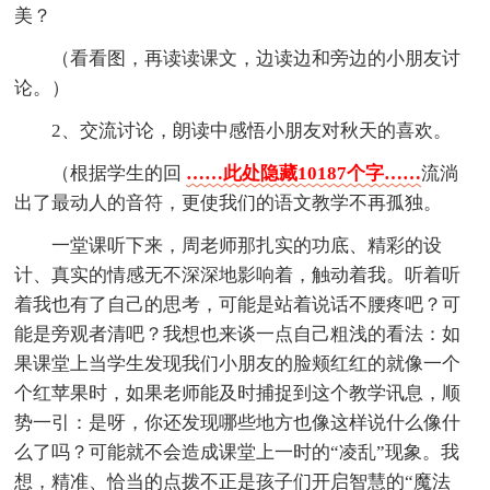
美？
（看看图，再读读课文，边读边和旁边的小朋友讨
论。）
2、交流讨论，朗读中感悟小朋友对秋天的喜欢。
（根据学生的回
……此处隐藏10187个字……
流淌
出了最动人的音符，更使我们的语文教学不再孤独。
一堂课听下来，周老师那扎实的功底、精彩的设
计、真实的情感无不深深地影响着，触动着我。听着听
着我也有了自己的思考，可能是站着说话不腰疼吧？可
能是旁观者清吧？我想也来谈一点自己粗浅的看法：如
果课堂上当学生发现我们小朋友的脸颊红红的就像一个
个红苹果时，如果老师能及时捕捉到这个教学讯息，顺
势一引：是呀，你还发现哪些地方也像这样说什么像什
么了吗？可能就不会造成课堂上一时的“凌乱”现象。我
想，精准、恰当的点拨不正是孩子们开启智慧的“魔法