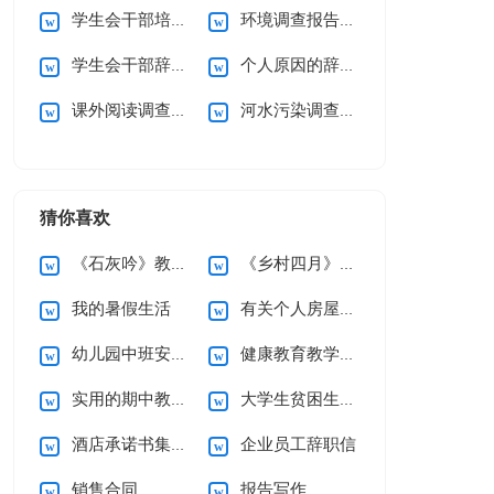
学生会干部培训心得体会
环境调查报告(通用15篇)
学生会干部辞职申请书
个人原因的辞职信
课外阅读调查报告15篇
河水污染调查报告
猜你喜欢
《石灰吟》教案5篇
《乡村四月》说课稿
我的暑假生活
有关个人房屋租赁合同范文10篇
幼儿园中班安全工作计划
健康教育教学计划
实用的期中教学总结3篇
大学生贫困生助学金申请书
酒店承诺书集锦六篇
企业员工辞职信
销售合同
报告写作