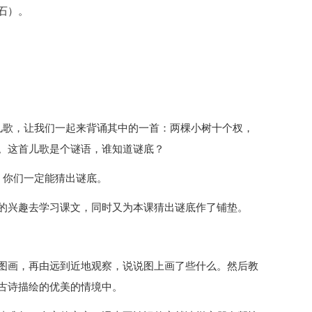
石）。
儿歌，让我们一起来背诵其中的一首：两棵小树十个杈，
。这首儿歌是个谜语，谁知道谜底？
，你们一定能猜出谜底。
的兴趣去学习课文，同时又为本课猜出谜底作了铺垫。
图画，再由远到近地观察，说说图上画了些什么。然后教
古诗描绘的优美的情境中。