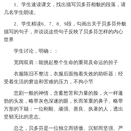
1、学生速读课文，找出描写贝多芬相貌的段落，请
几名学生朗读。
2、学生精读6、7、8、9段，勾画出关于贝多芬外貌
描写的句子，并说说这些句子反映了贝多芬怎样的内心
世界
学生讨论，明确：：
宽阔双肩：能挑起整个生命的重荷及命运的担子
衣服陈旧不整洁，衣服后面拖着失效的助听器：经
受着生活的窘迫和苦难的压力，不拘小节
悲剧一般的神情，含蓄愁苦和力量的脸，火一样蓬
勃的头发，略带灰色深遂的眼，长而笨重的鼻子、略带
方形的下颏：一位刚毅、顽强、善良、执著的人，透出
坚韧无比的意志。
总之，贝多芬是一位独立而骄傲、沉郁而坚强、严