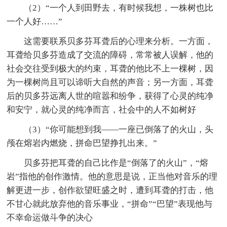
（2）“一个人到田野去，有时候我想，一株树也比
一个人好……”
这需要联系贝多芬耳聋后的心理来分析。一方面，
耳聋给贝多芬造成了交流的障碍，常常被人误解，他的
社会交往受到极大的约束，耳聋的他比不上一棵树，因
为一棵树尚且可以谛听大自然的声音；另一方面，耳聋
后的贝多芬远离人世的喧嚣和纷争，获得了心灵的纯净
和安宁，就心灵的纯净而言，社会中的人不如树好
（3）“你可能想到我——一座已倒落了的火山，头
颅在熔岩内燃烧，拼命巴望挣扎出来。”
贝多芬把耳聋的自己比作是“倒落了的火山”，“熔
岩”指他的创作激情。他的意思是说，正当他对音乐的理
解更进一步，创作欲望旺盛之时，遭到耳聋的打击，他
不甘心就此放弃他的音乐事业，“拼命”“巴望”表现他与
不幸命运做斗争的决心