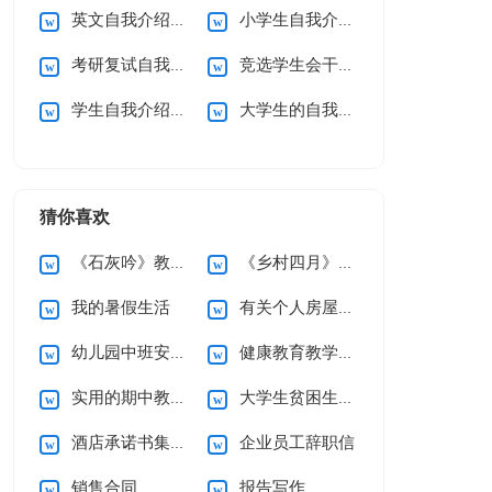
英文自我介绍集锦15篇
小学生自我介绍15篇
考研复试自我介绍
竞选学生会干部自我介绍
学生自我介绍【荐】
大学生的自我介绍
猜你喜欢
《石灰吟》教案5篇
《乡村四月》说课稿
我的暑假生活
有关个人房屋租赁合同范文10篇
幼儿园中班安全工作计划
健康教育教学计划
实用的期中教学总结3篇
大学生贫困生助学金申请书
酒店承诺书集锦六篇
企业员工辞职信
销售合同
报告写作