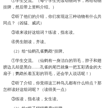
①学生交流。（每个学生先读动物词卡，再给动物
挂牌，然后带上资料介绍。）
②听了他们的介绍，你们发现这三种动物有什么共
同点？（凶猛、威武）
③谁来读好这组词？练读，指名读。
④男生朗读，齐读。
（2）给“仙鹤孔雀鹦鹉”挂牌。
①学生交流。（仙鹤有一身洁白的羽毛，脖子和翅
膀边儿却是黑白……孔雀的尾巴就像一把五彩洒金的大
扇子；鹦鹉长着五彩的羽毛，还会学人说话呢！）
②听了介绍，你觉得这三种鸟儿都有什么特点？那
怎样读好这组词呢？（读得美一点）
③练读，指名读，女生读。