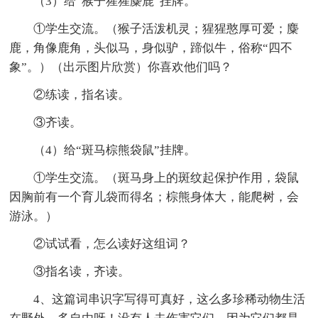
（3）给“猴子猩猩麋鹿”挂牌。
①学生交流。（猴子活泼机灵；猩猩憨厚可爱；麋
鹿，角像鹿角，头似马，身似驴，蹄似牛，俗称“四不
象”。）（出示图片欣赏）你喜欢他们吗？
②练读，指名读。
③齐读。
（4）给“斑马棕熊袋鼠”挂牌。
①学生交流。（斑马身上的斑纹起保护作用，袋鼠
因胸前有一个育儿袋而得名；棕熊身体大，能爬树，会
游泳。）
②试试看，怎么读好这组词？
③指名读，齐读。
4、这篇词串识字写得可真好，这么多珍稀动物生活