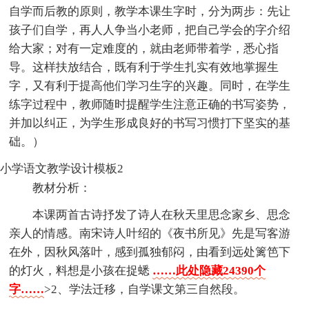
自学而后教的原则，教学本课生字时，分为两步：先让
孩子们自学，再人人争当小老师，把自己学会的字介绍
给大家；对有一定难度的，就由老师带着学，悉心指
导。这样扶放结合，既有利于学生扎实有效地掌握生
字，又有利于提高他们学习生字的兴趣。同时，在学生
练字过程中，教师随时提醒学生注意正确的书写姿势，
并加以纠正，为学生形成良好的书写习惯打下坚实的基
础。）
小学语文教学设计模板2
教材分析：
本课两首古诗抒发了诗人在秋天里思念家乡、思念
亲人的情感。南宋诗人叶绍的《夜书所见》先是写客游
在外，因秋风落叶，感到孤独郁闷，由看到远处篱笆下
的灯火，料想是小孩在捉蟋
……此处隐藏24390个
字……
>2、学法迁移，自学课文第三自然段。