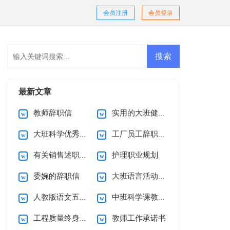
会员注册
会员登录
最新文章
教师辞职信
实用的大班健康教案模板6篇
大班科学优秀教案
工厂员工辞职信范文3篇
有关销售述职报告
护理职业规划
委婉的辞职信
大班语言活动教案及教学反思《美丽的春姑娘》
人教版语文五年级第一单元教案
中班科学课教案昆虫的家
工程质量终身责任承诺书范文集锦八篇
教师工作承诺书