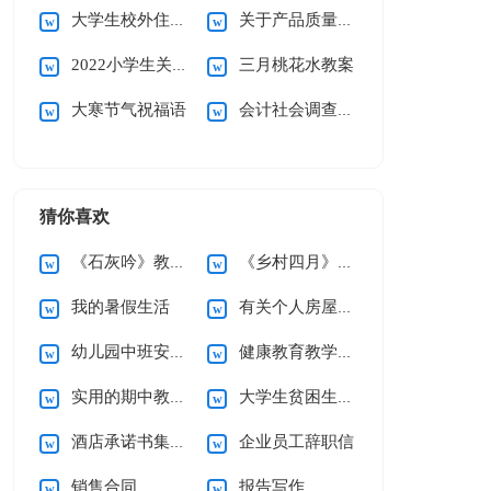
大学生校外住宿承诺书
关于产品质量承诺书模板锦集5篇
2022小学生关于街头错别字调查报告
三月桃花水教案
大寒节气祝福语
会计社会调查报告15篇
猜你喜欢
《石灰吟》教案5篇
《乡村四月》说课稿
我的暑假生活
有关个人房屋租赁合同范文10篇
幼儿园中班安全工作计划
健康教育教学计划
实用的期中教学总结3篇
大学生贫困生助学金申请书
酒店承诺书集锦六篇
企业员工辞职信
销售合同
报告写作