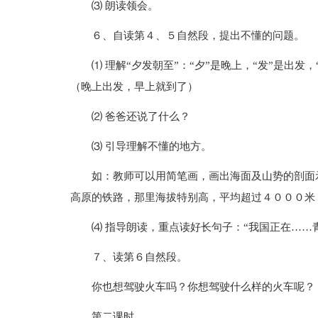
⑶ 朗读领会。
６、自读第４、５自然段，提出不懂的问题。
⑴ 理解“夕发朝至”：“夕”是晚上，“发”是出发
（晚上出发，早上就到了）
⑵ 爸爸还说了什么？
⑶ 引导理解不懂的地方。
如：教师可以用简笔画，画出海面及山势的剖面
高原的铁路，那里海拔特别高，平均超过４０００米
⑷ 指导朗读，重点读好长句子：“我国正在……
７、读第６自然段。
你也想驾驶火车吗？你想驾驶什么样的火车呢？
第二课时