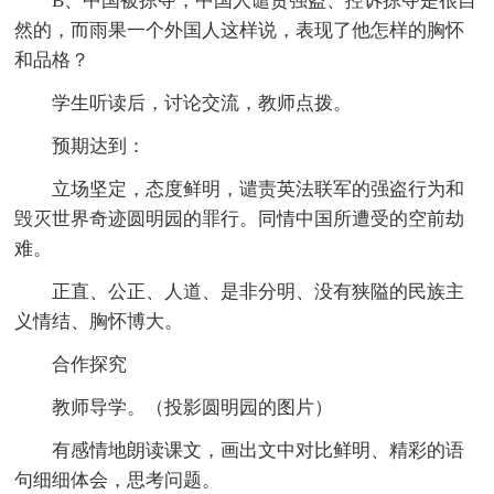
B、中国被掠夺，中国人谴责强盗、控诉掠夺是很自
然的，而雨果一个外国人这样说，表现了他怎样的胸怀
和品格？
学生听读后，讨论交流，教师点拨。
预期达到：
立场坚定，态度鲜明，谴责英法联军的强盗行为和
毁灭世界奇迹圆明园的罪行。同情中国所遭受的空前劫
难。
正直、公正、人道、是非分明、没有狭隘的民族主
义情结、胸怀博大。
合作探究
教师导学。（投影圆明园的图片）
有感情地朗读课文，画出文中对比鲜明、精彩的语
句细细体会，思考问题。