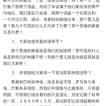
家中当年的惨况。于是，他发愤图强，终于有一天，他
打败了那两个强盗。夺回了本该属于他们家应有的尊严
与地位。我们现在只知道，那两个强盗一个叫英吉利，
一个叫法兰西。请问：亲爱的你能猜出来，那个婴儿是
谁？那几个可恶的仆人又代表了什麽？那个受难的家庭
又是什麽？
１、大家知道答案的请举手？
那个受难的家庭就是我们的祖国呀！那可恶的仆人
就是那些汉奸狗腿子呀！而那个婴儿就是你就是我就是
我们大家呀！
２、有谁能给大家讲一下英法联军的情况呀？
希腊有巴特农神庙，埃及有金字塔，罗马有斗兽
场，巴黎有圣母院，而我们中国能与之媲美的，只有圆
明园。可惜我们现在看到的只是遗址。历史记载了耻辱
的一页，１８６０年１０月，英法联军以其强盗般的卑