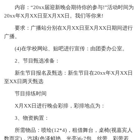
内容：“20xx届迎新晚会期待你的参与!”活动时间为
20xx年X月XX日至X月XX日。我们等你来!
要求：广播站分别在X月XX日至X月XX日期间进行
广播。
(4)在学校网站、贴吧进行宣传：由团委办公室。
2、节目甄选准备：
新生节目报名及甄选：新生节目在20xx年X月XX日
至XX日两天甄选
节目排练时间
X月XX日进行晚会彩排，彩排地点为：
3、物资购置：
所需物品：喷绘(12*4)，租借舞台，桌椅(视嘉宾人
数而定)，汽球(色泽鲜艳、光亮)6-7包、丝带、彩带若