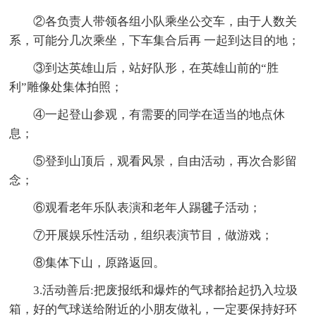
②各负责人带领各组小队乘坐公交车，由于人数关
系，可能分几次乘坐，下车集合后再 一起到达目的地；
③到达英雄山后，站好队形，在英雄山前的“胜
利”雕像处集体拍照；
④一起登山参观，有需要的同学在适当的地点休
息；
⑤登到山顶后，观看风景，自由活动，再次合影留
念；
⑥观看老年乐队表演和老年人踢毽子活动；
⑦开展娱乐性活动，组织表演节目，做游戏；
⑧集体下山，原路返回。
3.活动善后:把废报纸和爆炸的气球都拾起扔入垃圾
箱，好的气球送给附近的小朋友做礼，一定要保持好环