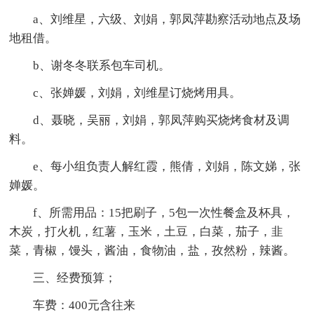
a、刘维星，六级、刘娟，郭凤萍勘察活动地点及场
地租借。
b、谢冬冬联系包车司机。
c、张婵媛，刘娟，刘维星订烧烤用具。
d、聂晓，吴丽，刘娟，郭凤萍购买烧烤食材及调
料。
e、每小组负责人解红霞，熊倩，刘娟，陈文娣，张
婵媛。
f、所需用品：15把刷子，5包一次性餐盒及杯具，
木炭，打火机，红薯，玉米，土豆，白菜，茄子，韭
菜，青椒，馒头，酱油，食物油，盐，孜然粉，辣酱。
三、经费预算；
车费：400元含往来