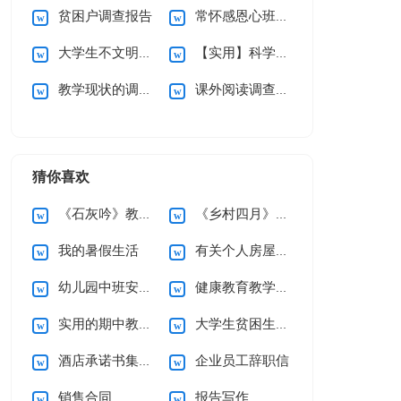
贫困户调查报告
常怀感恩心班会教案模板（通用26篇）
大学生不文明现象调查报告
【实用】科学活动教案模板九篇
教学现状的调查报告
课外阅读调查报告
猜你喜欢
《石灰吟》教案5篇
《乡村四月》说课稿
我的暑假生活
有关个人房屋租赁合同范文10篇
幼儿园中班安全工作计划
健康教育教学计划
实用的期中教学总结3篇
大学生贫困生助学金申请书
酒店承诺书集锦六篇
企业员工辞职信
销售合同
报告写作