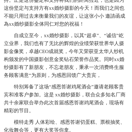
持。正是这份鉴定和支持将我们的距离拉近，也是因为
这份坚定与支持方有xx婚纱摄影的今天！而我们之间也
不能只用过去来衡量我们的友谊，让这张小小 邀請函成
為xx婚纱摄影全体同仁对您的祝福！
自成立至今，xx婚纱摄影，以其“超卓”、“诚信”屹
立业界，我们也有了无比的辉煌的业绩荣获世界华人摄
影金像奖，卓越CEO成就奖，今年又荣获亚太华人纱机
构颁发的中国摄影创意金奖钻石荣誉作品奖。同时xx婚
纱摄影有了新朋友，不忘老朋友，秉承一次消费终生服
务顾客满意“为原则，为感恩回馈广大贵宾，
特别筹备了这场“感恩答谢鸡尾酒会”邀请老顾客贵
宾和准客户参加。这是 xx婚纱摄影，联合众多知名厂商
共十余家联合举办此次首届感恩答谢鸡尾酒会，现场有
精彩的节目。
模特走秀 人体彩绘、感恩答谢切蛋糕、票根抽奖、
化妆舞会等，更有大奖等你拿。