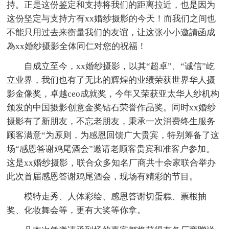
持。正是这份鉴定和支持将我们的距离拉近，也是因为
这份坚定与支持方有xx婚纱摄影的今天！而我们之间也
不能只用过去来衡量我们的友谊，让这张小小邀請函成
為xx婚纱摄影全体同仁对您的祝福！
自成立至今，xx婚纱摄影，以其“超卓”、“诚信”屹
立业界，我们也有了无比的辉煌的业绩荣获世界华人摄
影金像奖，卓越ceo成就奖，今年又荣获亚太华人纱机构
颁发的中国摄影创意金奖钻石荣誉作品奖。同时xx婚纱
摄影有了新朋友，不忘老朋友，秉承一次消费终生服务
顾客满意“为原则，为感恩回馈广大贵宾，特别筹备了这
场“感恩答谢鸡尾酒会”邀请老顾客贵宾和准客户参加。
这是xx婚纱摄影，联合众多知名厂商共十余家联合举办
此次首届感恩答谢鸡尾酒会，现场有精彩的节目。
模特走秀、人体彩绘、感恩答谢切蛋糕、票根抽
奖、化妆舞会等，更有大奖等你拿。