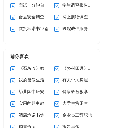
面试一分钟自我介绍15篇
学生调查报告(通用15篇)
食品安全调查报告(15篇)
网上购物调查报告15篇
供货承诺书15篇
医院诚信服务承诺书
猜你喜欢
《石灰吟》教案5篇
《乡村四月》说课稿
我的暑假生活
有关个人房屋租赁合同范文10篇
幼儿园中班安全工作计划
健康教育教学计划
实用的期中教学总结3篇
大学生贫困生助学金申请书
酒店承诺书集锦六篇
企业员工辞职信
销售合同
报告写作