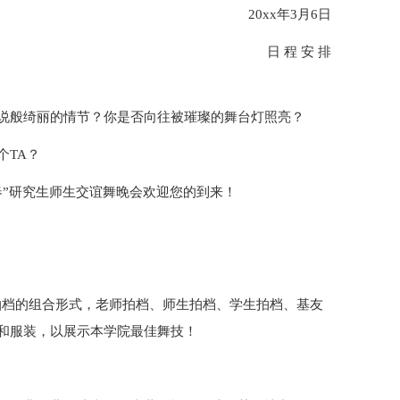
20xx年3月6日
日 程 安 排
说般绮丽的情节？你是否向往被璀璨的舞台灯照亮？
个TA？
春”研究生师生交谊舞晚会欢迎您的到来！
拍档的组合形式，老师拍档、师生拍档、学生拍档、基友
和服装，以展示本学院最佳舞技！