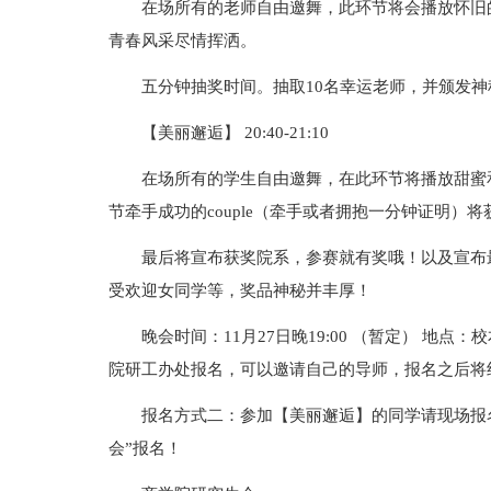
在场所有的老师自由邀舞，此环节将会播放怀旧
青春风采尽情挥洒。
五分钟抽奖时间。抽取10名幸运老师，并颁发神
【美丽邂逅】 20:40-21:10
在场所有的学生自由邀舞，在此环节将播放甜蜜
节牵手成功的couple（牵手或者拥抱一分钟证明）
最后将宣布获奖院系，参赛就有奖哦！以及宣布
受欢迎女同学等，奖品神秘并丰厚！
晚会时间：11月27日晚19:00 （暂定） 地
院研工办处报名，可以邀请自己的导师，报名之后将
报名方式二：参加【美丽邂逅】的同学请现场报名
会”报名！